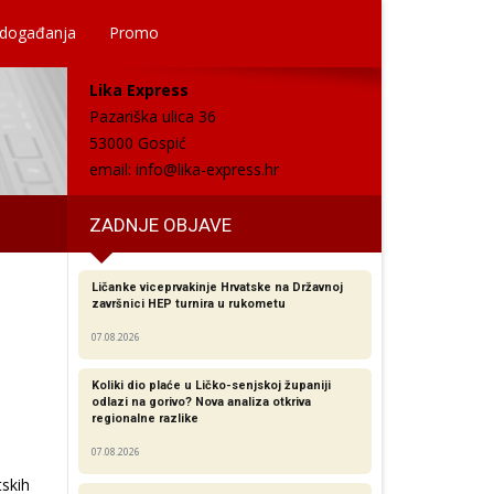
 događanja
Promo
Lika Express
Pazariška ulica 36
53000 Gospić
email:
info@lika-express.hr
ZADNJE OBJAVE
Ličanke viceprvakinje Hrvatske na Državnoj
završnici HEP turnira u rukometu
07.08.2026
Koliki dio plaće u Ličko-senjskoj županiji
odlazi na gorivo? Nova analiza otkriva
regionalne razlike​
07.08.2026
e
skih