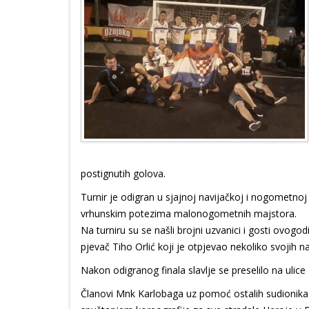
postignutih golova.
Turnir je odigran u sjajnoj navijačkoj i nogometnoj p
vrhunskim potezima malonogometnih majstora.
Na turniru su se našli brojni uzvanici i gosti ovogo
pjevač Tiho Orlić koji je otpjevao nekoliko svojih 
Nakon odigranog finala slavlje se preselilo na ulice
Članovi Mnk Karlobaga uz pomoć ostalih sudionika 