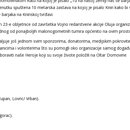
omovinskom Ratu na kojoj je pisalo „Tu na našoj zemlji naš se barja
 trenutku spuštena 10 metarska zastava na kojoj je pisalo Knin kako bi
 barjaka na Kninskoj tvrđavi.
3-e obljetnice od završetka Vojno redarstvene akcije Oluja organizi
 jednog od ponajboljih malonogometnih turnira općenito na ovim prost
aljuje još jednom svim sponzorima, donatorima, medijskim pokrovite
vanicima i volonterima što su pomogli oko organizacije samog događ
boraviti naše Heroje koji su svoje živote položili na Oltar Domovine
Zupan, Lovric/ Vrban).
gorac).