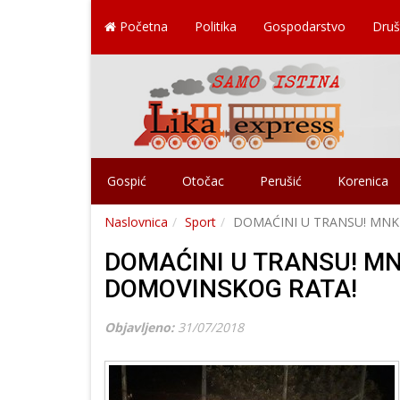
Početna
Politika
Gospodarstvo
Druš
Gospić
Otočac
Perušić
Korenica
Naslovnica
Sport
DOMAĆINI U TRANSU! MNK
DOMAĆINI U TRANSU! M
DOMOVINSKOG RATA!
Objavljeno:
31/07/2018