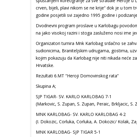
spuštanjem koreografije za sve stradale Heroje u D
crven, bijeli, plavi nikom se ne krije“ dok je u tom
godine posjetili svi zajedno 1995 godine i podizanje
Dvodnevni program proslave u Karlobagu povodom 2
na jako visokoj razini i stoga zasluženo nosi ime
Organizatori turnira Mnk Karlobag srdačno se zahv
sudionicima, Braniteljskim udrugama, gostima, uz
kojim pokazuju da Karlobag nije niti nikada neće za
Hrvatske.
Rezultati 6.MT “Heroji Domovinskog rata”
Skupina A;
SJP TIGAR- SV. KARLO KARLOBAG 7-1
(Markovic, S. Zupan, S. Zupan, Peraic, Brkljacic, S. 
MNK KARLOBAG- SV. KARLO KARLOBAG 4-2
(I. Dokozic, Corluka, Corluka, A. Dokozic/ Kolak, Za
MNK KARLOBAG- SJP TIGAR 5-1