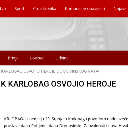
tvo
Sport
Crna kronika
Komunalne obavijesti
Najave
Brinje
Lovinac
Udbina
 KARLOBAG OSVOJIO HEROJE DOMOVINSKOG RATA!
NK KARLOBAG OSVOJIO HEROJE
KRLOBAG- U nedjelju 29. Srpnja u Karlobagu povodom nadolazeć
proslave dana Pobjede, dana Domovinske Zahvalnosti i dana Hrvat