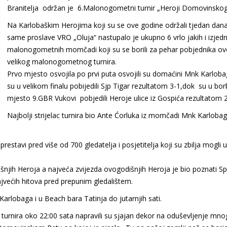
Branitelja održan je 6.Malonogometni turnir „Heroji Domovinskog
Na Karlobaškim Herojima koji su se ove godine održali tjedan dana
same proslave VRO „Oluja“ nastupalo je ukupno 6 vrlo jakih i izjed
malonogometnih momčadi koji su se borili za pehar pobjednika o
velikog malonogometnog turnira.
Prvo mjesto osvojila po prvi puta osvojili su domaćini Mnk Karloba
su u velikom finalu pobijedili Sjp Tigar rezultatom 3-1,dok su u bor
mjesto 9.GBR Vukovi pobjedili Heroje ulice iz Gospića rezultatom 2
Najbolji strijelac turnira bio Ante Ćorluka iz momčadi Mnk Karlobag
restavi pred više od 700 gledatelja i posjetitelja koji su zbilja mogli u
dišnjih Heroja a najveća zvijezda ovogodišnjih Heroja je bio poznati Spl
najvećih hitova pred prepunim gledalištem.
 Karlobaga i u Beach bara Tatinja do jutarnjih sati.
turnira oko 22:00 sata napravili su sjajan dekor na oduševljenje mno