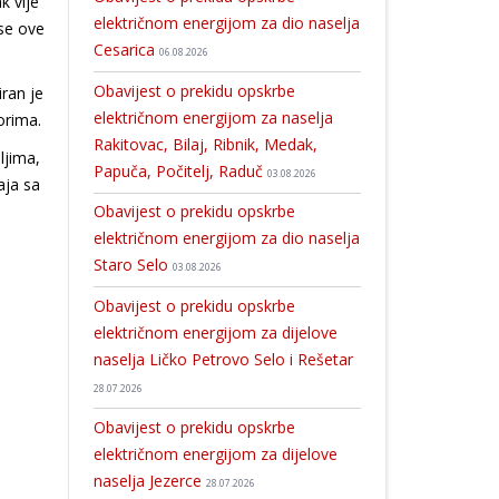
k vije
električnom energijom za dio naselja
 se ove
Cesarica
06.08.2026
Obavijest o prekidu opskrbe
ran je
električnom energijom za naselja
orima.
Rakitovac, Bilaj, Ribnik, Medak,
ljima,
Papuča, Počitelj, Raduč
03.08.2026
aja sa
Obavijest o prekidu opskrbe
električnom energijom za dio naselja
Staro Selo
03.08.2026
Obavijest o prekidu opskrbe
električnom energijom za dijelove
naselja Ličko Petrovo Selo i Rešetar
28.07.2026
Obavijest o prekidu opskrbe
električnom energijom za dijelove
naselja Jezerce
28.07.2026