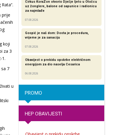
Cirkus KoraZon otvorio Dječje ljeto u Otočcu
 Rata“.
uz žonglere, balone od sapunice i radionicu
za najmlađe
 prije
07.08.2026
načenih
vog
Gospić je naš dom: Dosta je procedura,
vrijeme je za sanaciju
g koji
07.08.2026
bi za 3
-1.
Obavijest o prekidu opskrbe električnom
energijom za dio naselja Cesarica
 sa 7
06.08.2026
živati u
PROMO
itski
HEP OBAVIJESTI
gih
Obavijest o prekidu opskrbe