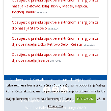
Obavijest o prekidu opskrbe električnom energijom za
naselja Rakitovac, Bilaj, Ribnik, Medak, Papuča,
Počitelj, Raduč
03.08.2026
Obavijest o prekidu opskrbe električnom energijom za
dio naselja Staro Selo
03.08.2026
Obavijest o prekidu opskrbe električnom energijom za
dijelove naselja Ličko Petrovo Selo i Rešetar
28.07.2026
Obavijest o prekidu opskrbe električnom energijom za
dijelove naselja Jezerce
28.07.2026
Naslovnica
Kontakt
Impressum
Uvjeti korištenja
Lika express koristi kolačiće (Cookies)
u svrhu poboljšanja Vašeg
korisničkog iskustva, analize prometa i korištenja društvenih mreža. Uz
daljnje korištenje, prihvaćate korištenje kolačića.
PRIHVAĆAM
Više o
Lika express © 2026. Sva prava pridržana.
kolačićima
Web by:
Palea Media
| Hosting:
WMD