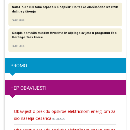
Nalaz o 37.000 tona otpada u Gospiću: Tlo teško onečišćeno uz rizik
daljnjeg širenja
06.08.2026
Gospić domaćin mladim Hrvatima iz cijeloga svijeta u programu Eco
Heritage Task Force
06.08.2026
PROMO
HEP OBAVIJESTI
Obavijest o prekidu opskrbe električnom energijom za
dio naselja Cesarica
06.08.2026