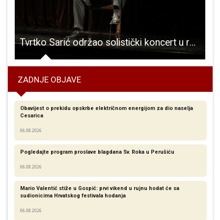
 postati gradonačelnik Gospića
Tvrtko Sarić održao solistički koncert u rodnom Gospiću
ZADNJE OBJAVE
Obavijest o prekidu opskrbe električnom energijom za dio naselja
Cesarica
06.08.2026
Pogledajte program proslave blagdana Sv. Roka u Perušiću
06.08.2026
Mario Valentić stiže u Gospić: prvi vikend u rujnu hodat će sa
sudionicima Hrvatskog festivala hodanja
06.08.2026