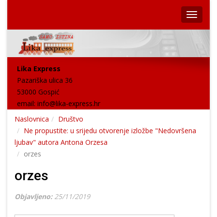
Lika Express
Pazariška ulica 36
53000 Gospić
email:
info@lika-express.hr
Naslovnica
Društvo
Ne propustite: u srijedu otvorenje izložbe "Nedovršena
ljubav" autora Antona Orzesa
orzes
orzes
Objavljeno:
25/11/2019