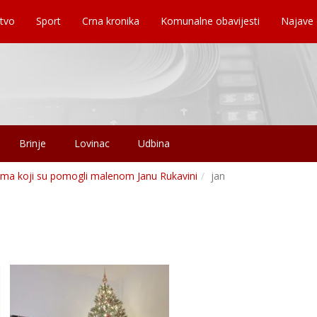
tvo
Sport
Crna kronika
Komunalne obavijesti
Najave
Brinje
Lovinac
Udbina
ima koji su pomogli malenom Janu Rukavini
jan