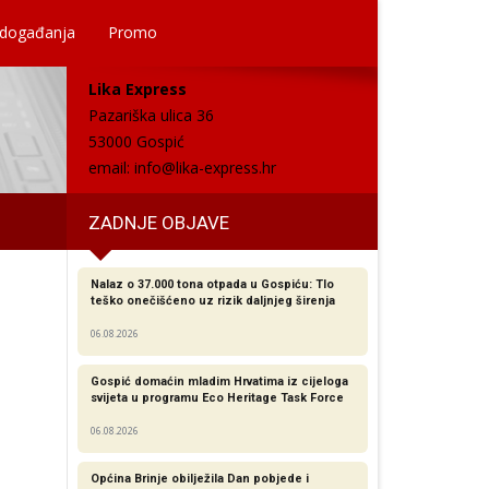
 događanja
Promo
Lika Express
Pazariška ulica 36
53000 Gospić
email:
info@lika-express.hr
ZADNJE OBJAVE
Nalaz o 37.000 tona otpada u Gospiću: Tlo
teško onečišćeno uz rizik daljnjeg širenja
06.08.2026
Gospić domaćin mladim Hrvatima iz cijeloga
svijeta u programu Eco Heritage Task Force
06.08.2026
Općina Brinje obilježila Dan pobjede i