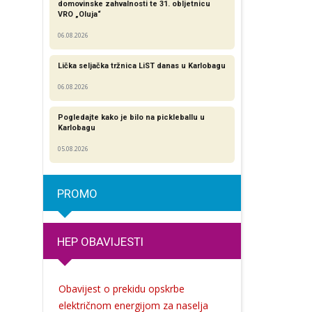
domovinske zahvalnosti te 31. obljetnicu
VRO „Oluja“
06.08.2026
Lička seljačka tržnica LiST danas u Karlobagu
06.08.2026
Pogledajte kako je bilo na pickleballu u
Karlobagu
05.08.2026
PROMO
HEP OBAVIJESTI
Obavijest o prekidu opskrbe
električnom energijom za naselja