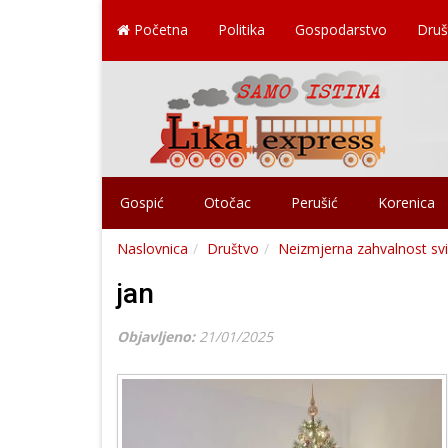
Početna
Politika
Gospodarstvo
Druš
Gospić
Otočac
Perušić
Korenica
Naslovnica
Društvo
Neizmjerna zahvalnost sv
jan
Objavljeno:
21/01/2025