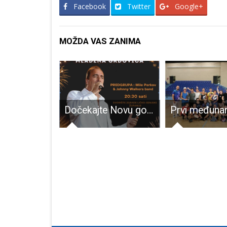
Facebook
Twitter
Google+
MOŽDA VAS ZANIMA
Ne propustite Zeko fest na Grabovači
Dočekajte Novu godinu u Gospiću uz Mladena Grdovića!!!