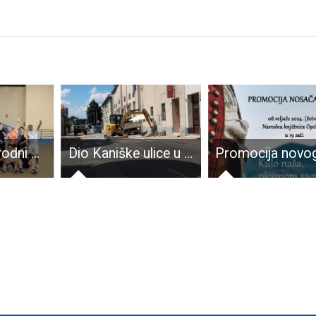
Prvi međunarodni Pickleball Tesla festival ispunio je sva očekivanja!
Dio Kaniške ulice u Gospiću 1.kolovoza bit će bez pitke vode