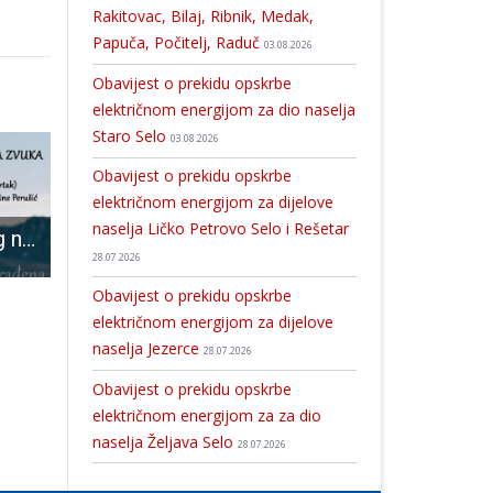
Rakitovac, Bilaj, Ribnik, Medak,
Papuča, Počitelj, Raduč
03.08.2026
Obavijest o prekidu opskrbe
električnom energijom za dio naselja
Staro Selo
03.08.2026
Obavijest o prekidu opskrbe
električnom energijom za dijelove
naselja Ličko Petrovo Selo i Rešetar
Promocija novog nosača zvuk HKUD-a Široka Kula u Perušiću
Poziv sportskim klubovima iz cijele Ličko-senjske županije
U četvrtak u Otočcu ne propustite predstavljanje knji
28.07.2026
Obavijest o prekidu opskrbe
električnom energijom za dijelove
naselja Jezerce
28.07.2026
Obavijest o prekidu opskrbe
električnom energijom za za dio
naselja Željava Selo
28.07.2026