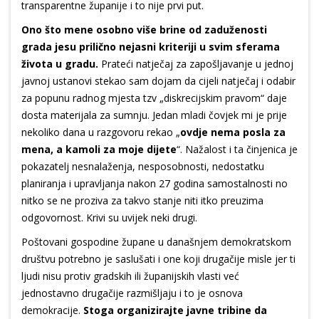
transparentne županije i to nije prvi put.
Ono što mene osobno više brine od zaduženosti
grada jesu prilično nejasni kriteriji u svim sferama
života u gradu.
Prateći natječaj za zapošljavanje u jednoj
javnoj ustanovi stekao sam dojam da cijeli natječaj i odabir
za popunu radnog mjesta tzv „diskrecijskim pravom“ daje
dosta materijala za sumnju. Jedan mladi čovjek mi je prije
nekoliko dana u razgovoru rekao „
ovdje nema posla za
mena, a kamoli za moje dijete
“. Nažalost i ta činjenica je
pokazatelj nesnalaženja, nesposobnosti, nedostatku
planiranja i upravljanja nakon 27 godina samostalnosti no
nitko se ne proziva za takvo stanje niti itko preuzima
odgovornost. Krivi su uvijek neki drugi.
Poštovani gospodine župane u današnjem demokratskom
društvu potrebno je saslušati i one koji drugačije misle jer ti
ljudi nisu protiv gradskih ili županijskih vlasti već
jednostavno drugačije razmišljaju i to je osnova
demokracije.
Stoga organizirajte javne tribine da