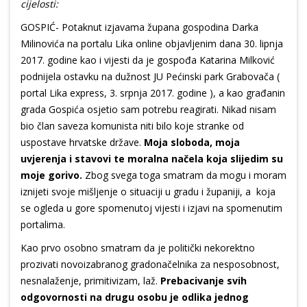
cijelosti:
GOSPIĆ- Potaknut izjavama župana gospodina Darka
Milinovića na portalu Lika online objavljenim dana 30. lipnja
2017. godine kao i vijesti da je gospođa Katarina Milković
podnijela ostavku na dužnost JU Pećinski park Grabovača (
portal Lika express, 3. srpnja 2017. godine ), a kao građanin
grada Gospića osjetio sam potrebu reagirati. Nikad nisam
bio član saveza komunista niti bilo koje stranke od
uspostave hrvatske države.
Moja sloboda, moja
uvjerenja i stavovi te moralna načela koja slijedim su
moje gorivo.
Zbog svega toga smatram da mogu i moram
iznijeti svoje mišljenje o situaciji u gradu i županiji, a koja
se ogleda u gore spomenutoj vijesti i izjavi na spomenutim
portalima.
Kao prvo osobno smatram da je politički nekorektno
prozivati novoizabranog gradonačelnika za nesposobnost,
nesnalaženje, primitivizam, laž.
Prebacivanje svih
odgovornosti na drugu osobu je odlika jednog