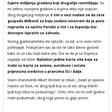
čujete mišljenja građana koji drugačije razmišljaju.
Svi
mi želimo razvijene gradove u kojima nitko nije izopćen
zbog drugačijeg mišljenja.
S tim u vezi nadam se da ćete
gospođu Milković za koju osobno smatram da je puno
napravila za općinu Perušić a tim i za županiju bar
dostojno ispratiti uz zahvalu.
Novog gradonačelnika ste optužili i za laž, a to niste ničim
potkrijepili. Podsjećam vas da ste ne tako davno govorili
kako se za Liku traži karta više. Čini se da je ta činjenica
najdalje od istine.
Nažalost jedine karte više koje se
traže su karte za avione, autobuse i ostala
prijevozna sredstva u pravcima EU i dalje.
Slavni znanstvenik Albert Einstein je rekao: „Svijet je opasno
mjesto za život, ne zbog ljudi koji su zli već zbog dobrih
ljudi koji ništa ne poduzimaju“. Očito smo svi mi ovih godina
malo poduzimali i zbog toga jesmo tu gdje jesmo.