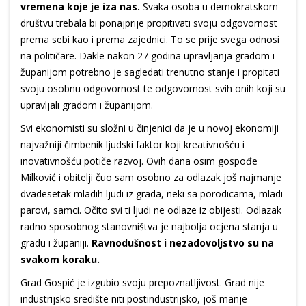
vremena koje je iza nas.
Svaka osoba u demokratskom
društvu trebala bi ponajprije propitivati svoju odgovornost
prema sebi kao i prema zajednici. To se prije svega odnosi
na političare. Dakle nakon 27 godina upravljanja gradom i
županijom potrebno je sagledati trenutno stanje i propitati
svoju osobnu odgovornost te odgovornost svih onih koji su
upravljali gradom i županijom.
Svi ekonomisti su složni u činjenici da je u novoj ekonomiji
najvažniji čimbenik ljudski faktor koji kreativnošću i
inovativnošću potiče razvoj. Ovih dana osim gospođe
Milković i obitelji čuo sam osobno za odlazak još najmanje
dvadesetak mladih ljudi iz grada, neki sa porodicama, mladi
parovi, samci. Očito svi ti ljudi ne odlaze iz obijesti. Odlazak
radno sposobnog stanovništva je najbolja ocjena stanja u
gradu i županiji.
Ravnodušnost i nezadovoljstvo su na
svakom koraku.
Grad Gospić je izgubio svoju prepoznatljivost. Grad nije
industrijsko središte niti postindustrijsko, još manje