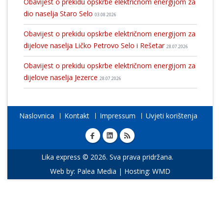
Obavijest o prekidu opskrbe električnom energijom za
dio naselja Staro Selo
03.08.2026
Obavijest o prekidu opskrbe električnom energijom za
dijelove naselja Ličko Petrovo Selo i Rešetar
28.07.2026
Obavijest o prekidu opskrbe električnom energijom za
dijelove naselja Jezerce
28.07.2026
Naslovnica
Kontakt
Impressum
Uvjeti korištenja
Lika express © 2026. Sva prava pridržana.
Web by:
Palea Media
| Hosting:
WMD