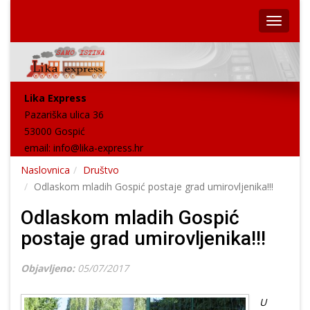
Lika Express
Pazariška ulica 36
53000 Gospić
email:
info@lika-express.hr
Naslovnica
Društvo
Odlaskom mladih Gospić postaje grad umirovljenika!!!
Odlaskom mladih Gospić
postaje grad umirovljenika!!!
Objavljeno:
05/07/2017
U