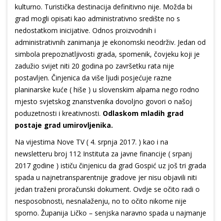
kulturno. Turistička destinacija definitivno nije. Možda bi
grad mogli opisati kao administrativno središte no s
nedostatkom inicijative. Odnos proizvodnih i
administrativnih zanimanja je ekonomski neodrživ. Jedan od
simbola prepoznatljivosti grada, spomenik, čovjeku koji je
zadužio svijet niti 20 godina po završetku rata nije
postavljen. Činjenica da više ljudi posjećuje razne
planinarske kuće ( hiše ) u slovenskim alpama nego rodno
mjesto svjetskog znanstvenika dovoljno govori o našoj
poduzetnosti i kreativnosti.
Odlaskom mladih grad
postaje grad umirovljenika.
Na vijestima Nove TV ( 4. srpnja 2017. ) kao i na
newsletteru broj 112 Instituta za javne financije ( srpanj
2017 godine ) ističu činjenicu da grad Gospić uz još tri grada
spada u najnetransparentnije gradove jer nisu objavili niti
jedan traženi proračunski dokument. Ovdje se očito radi o
nesposobnosti, nesnalaženju, no to očito nikome nije
sporno. Županija Ličko – senjska naravno spada u najmanje