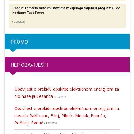
Gospić domaćin mladim Hrvatima iz cijeloga svijeta u programu Eco
Heritage Task Force
06.08.2026
PROMO
HEP OBAVIJESTI
Obavijest o prekidu opskrbe električnom energijom za
dio naselja Cesarica
06.08.2026
Obavijest o prekidu opskrbe električnom energijom za
naselja Rakitovac, Bilaj, Ribnik, Medak, Papuča,
Počitelj, Raduč
03.08.2026