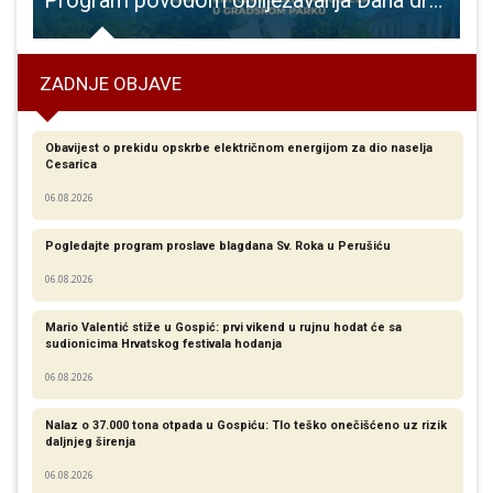
ke ruke u danima nakon 4.travnja 1945.godine
Program povodom obilježavanja Dana državnosti u Otočcu.
S
ZADNJE OBJAVE
Obavijest o prekidu opskrbe električnom energijom za dio naselja
Cesarica
06.08.2026
Pogledajte program proslave blagdana Sv. Roka u Perušiću
06.08.2026
Mario Valentić stiže u Gospić: prvi vikend u rujnu hodat će sa
sudionicima Hrvatskog festivala hodanja
06.08.2026
Nalaz o 37.000 tona otpada u Gospiću: Tlo teško onečišćeno uz rizik
daljnjeg širenja
06.08.2026