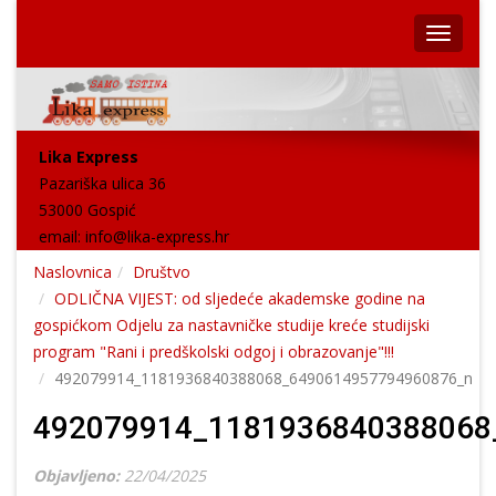
Lika Express
Pazariška ulica 36
53000 Gospić
email:
info@lika-express.hr
Naslovnica
Društvo
ODLIČNA VIJEST: od sljedeće akademske godine na
gospićkom Odjelu za nastavničke studije kreće studijski
program "Rani i predškolski odgoj i obrazovanje"!!!
492079914_1181936840388068_6490614957794960876_n
492079914_1181936840388068
Objavljeno:
22/04/2025