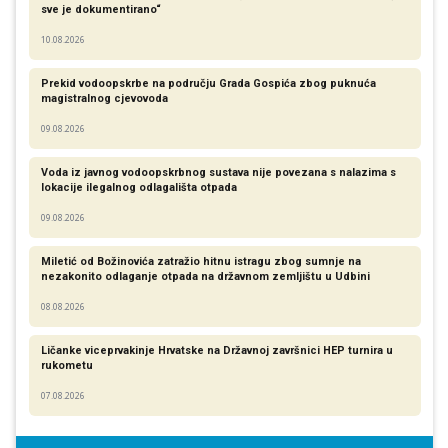
sve je dokumentirano“
10.08.2026
Prekid vodoopskrbe na području Grada Gospića zbog puknuća
magistralnog cjevovoda
09.08.2026
Voda iz javnog vodoopskrbnog sustava nije povezana s nalazima s
lokacije ilegalnog odlagališta otpada
09.08.2026
Miletić od Božinovića zatražio hitnu istragu zbog sumnje na
nezakonito odlaganje otpada na državnom zemljištu u Udbini
08.08.2026
Ličanke viceprvakinje Hrvatske na Državnoj završnici HEP turnira u
rukometu
07.08.2026