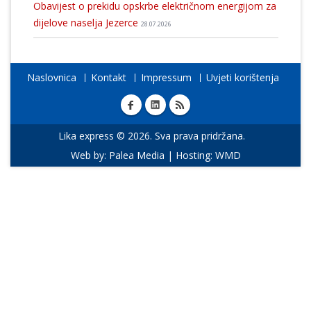
Obavijest o prekidu opskrbe električnom energijom za
dijelove naselja Jezerce
28.07.2026
Naslovnica
Kontakt
Impressum
Uvjeti korištenja
Lika express © 2026. Sva prava pridržana.
Web by:
Palea Media
| Hosting:
WMD