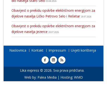
dio naselja Staro Selo
03.08.2026
Obavijest o prekidu opskrbe električnom energijom za
dijelove naselja Ličko Petrovo Selo i Rešetar
28.07.2026
Obavijest o prekidu opskrbe električnom energijom za
dijelove naselja Jezerce
28.07.2026
Naslovnica
Kontakt
Impressum
Uvjeti korištenja
Lika express © 2026. Sva prava pridržana.
Web by:
Palea Media
| Hosting:
WMD