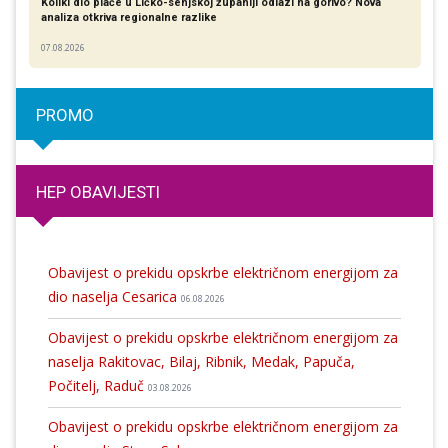
Koliki dio plaće u Ličko-senjskoj županiji odlazi na gorivo? Nova
analiza otkriva regionalne razlike​
07.08.2026
PROMO
HEP OBAVIJESTI
Obavijest o prekidu opskrbe električnom energijom za
dio naselja Cesarica
06.08.2026
Obavijest o prekidu opskrbe električnom energijom za
naselja Rakitovac, Bilaj, Ribnik, Medak, Papuča,
Počitelj, Raduč
03.08.2026
Obavijest o prekidu opskrbe električnom energijom za