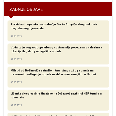
ZADNJE OBJAVE
Prekid vodoopskrbe na području Grada Gospića zbog puknuća
magistralnog cjevovoda
09.08.2026
Voda iz javnog vodoopskrbnog sustava nije povezana s nalazima s
lokacije ilegalnog odlagališta otpada
09.08.2026
Miletić od Božinovića zatražio hitnu istragu zbog sumnje na
nezakonito odlaganje otpada na državnom zemljištu u Udbini
08.08.2026
Ličanke viceprvakinje Hrvatske na Državnoj završnici HEP turnira u
rukometu
07.08.2026