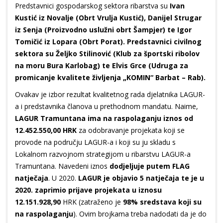
Predstavnici gospodarskog sektora ribarstva su
Ivan
Kustić iz Novalje (Obrt Vrulja Kustić), Danijel Strugar
iz Senja (Proizvodno uslužni obrt Šampjer) te Igor
Tomičić iz Lopara (Obrt Porat). Predstavnici civilnog
sektora su Željko Stilinović (Klub za športski ribolov
na moru Bura Karlobag) te Elvis Grce (Udruga za
promicanje kvalitete življenja „KOMIN“ Barbat – Rab).
Ovakav je izbor rezultat kvalitetnog rada djelatnika LAGUR-
a i predstavnika članova u prethodnom mandatu. Naime,
LAGUR Tramuntana ima na raspolaganju iznos od
12.452.550,00 HRK
za odobravanje projekata koji se
provode na području LAGUR-a i koji su ju skladu s
Lokalnom razvojnom strategijom u ribarstvu LAGUR-a
Tramuntana. Navedeni iznos
dodjeljuje putem FLAG
natječaja
. U 2020.
LAGUR je objavio 5 natječaja te je u
2020. zaprimio prijave projekata u iznosu
12.151.928,90
HRK (zatraženo je
98% sredstava koji su
na raspolaganju
). Ovim brojkama treba nadodati da je do