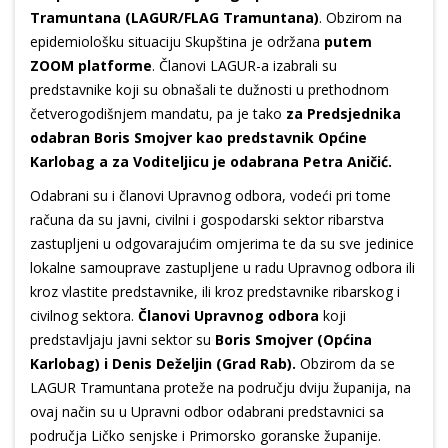
Tramuntana (LAGUR/FLAG Tramuntana)
. Obzirom na
epidemiološku situaciju Skupština je održana
putem
ZOOM platforme
. Članovi LAGUR-a izabrali su
predstavnike koji su obnašali te dužnosti u prethodnom
četverogodišnjem mandatu, pa je tako
za Predsjednika
odabran Boris Smojver kao predstavnik Općine
Karlobag a za Voditeljicu je odabrana Petra Aničić.
Odabrani su i članovi Upravnog odbora, vodeći pri tome
računa da su javni, civilni i gospodarski sektor ribarstva
zastupljeni u odgovarajućim omjerima te da su sve jedinice
lokalne samouprave zastupljene u radu Upravnog odbora ili
kroz vlastite predstavnike, ili kroz predstavnike ribarskog i
civilnog sektora.
Članovi Upravnog odbora
koji
predstavljaju javni sektor su
Boris Smojver (Općina
Karlobag) i Denis Deželjin (Grad Rab).
Obzirom da se
LAGUR Tramuntana proteže na području dviju županija, na
ovaj način su u Upravni odbor odabrani predstavnici sa
područja Ličko senjske i Primorsko goranske županije.