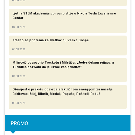
05.08.2026
Ljetna STEM akademija ponovno stiže u Nikola Tesla Experience
Centar
04.08.2026
Krasno se priprema za svetkovinu Velike Gospe
04.08.2026
Milinović odgovorio Troskotu i Miletiću: „Jedva čekam prijavu, a
Turudića pozivam da je uzme kao prioritet”
04.08.2026
Obavijest o prekidu opskrbe električnom energijom za naselja
Rakitovac, Bilaj, Ribnik, Medak, Papuča, Počitelj, Raduč
03.08.2026
PROMO