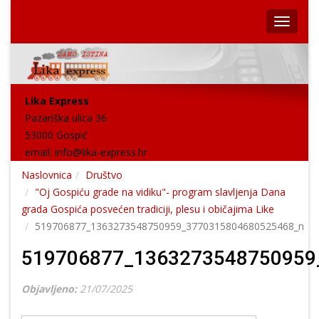
Lika Express
Pazariška ulica 36
53000 Gospić
email:
info@lika-express.hr
Naslovnica
Društvo
"Oj Gospiću grade na vidiku"- program slavljenja Dana
grada Gospića posvećen tradiciji, plesu i običajima Like
519706877_1363273548750959_3770315804680525468_n
519706877_1363273548750959
Objavljeno:
21/07/2025