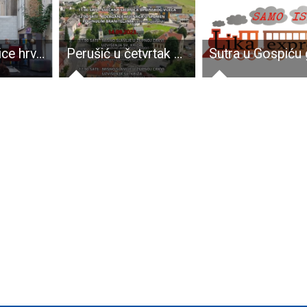
Ogranak Matice hrvatske u Gospiću na Prvom festivalu knjige u Matici hrvatskoj
Perušić u četvrtak slavi Križevu i Dan općine