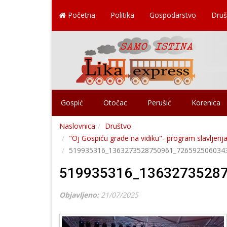
Početna
Politika
Gospodarstvo
Druš
Gospić
Otočac
Perušić
Korenica
Naslovnica
Društvo
"Oj Gospiću grade na vidiku"- program slavljenja
519935316_1363273528750961_726592506034
519935316_1363273528
Objavljeno:
21/07/2025