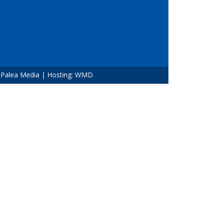
:
Palea Media
| Hosting:
WMD