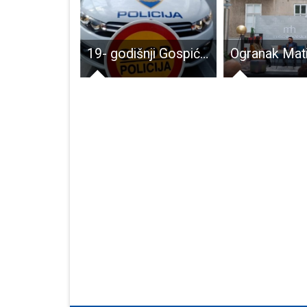
30 godina Stanice Gospić HGSS-a. Gorski spašavatelji, hrabri ljudi spremni na svakodnevna odricanja
19- godišnji Gospićanin oglušio se na zvučne i svjetlosne signale policije, ipak, uhvaćen je i uhićen