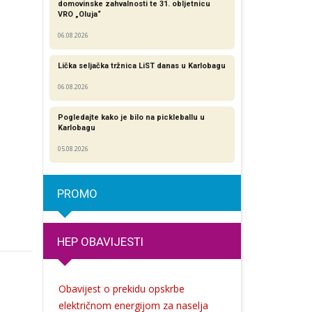
domovinske zahvalnosti te 31. obljetnicu
VRO „Oluja“
06.08.2026
Lička seljačka tržnica LiST danas u Karlobagu
06.08.2026
Pogledajte kako je bilo na pickleballu u
Karlobagu
05.08.2026
PROMO
HEP OBAVIJESTI
Obavijest o prekidu opskrbe
električnom energijom za naselja