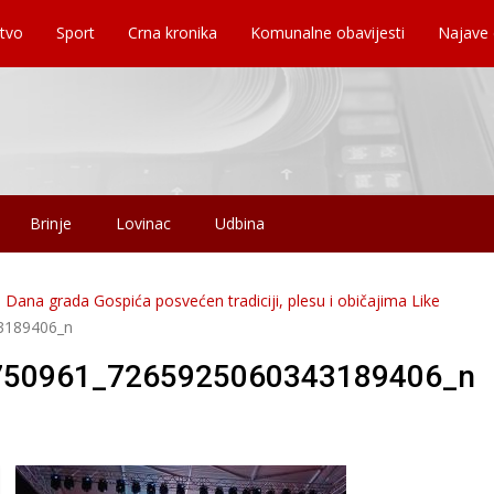
tvo
Sport
Crna kronika
Komunalne obavijesti
Najave
Brinje
Lovinac
Udbina
 Dana grada Gospića posvećen tradiciji, plesu i običajima Like
3189406_n
750961_7265925060343189406_n