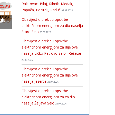
Rakitovac, Bilaj, Ribnik, Medak,
Papuča, Počitelj, Raduč
03.08.2026
Obavijest o prekidu opskrbe
Sutra u Gospiću glazbena, predblagdanska poslastica
Omladinska Udruga Podum organizira festival REFUGEE WEEK PODUM
Veličanstveno obilježavanje 25.obljetnice operacije Medački džep u Gospiću!!!
električnom energijom za dio naselja
Staro Selo
03.08.2026
Obavijest o prekidu opskrbe
električnom energijom za dijelove
naselja Ličko Petrovo Selo i Rešetar
28.07.2026
Obavijest o prekidu opskrbe
električnom energijom za dijelove
naselja Jezerce
28.07.2026
Obavijest o prekidu opskrbe
električnom energijom za za dio
naselja Željava Selo
28.07.2026