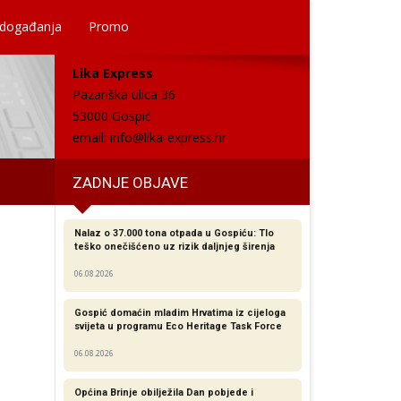
 događanja
Promo
Lika Express
Pazariška ulica 36
53000 Gospić
email:
info@lika-express.hr
ZADNJE OBJAVE
Nalaz o 37.000 tona otpada u Gospiću: Tlo
teško onečišćeno uz rizik daljnjeg širenja
06.08.2026
Gospić domaćin mladim Hrvatima iz cijeloga
svijeta u programu Eco Heritage Task Force
06.08.2026
Općina Brinje obilježila Dan pobjede i