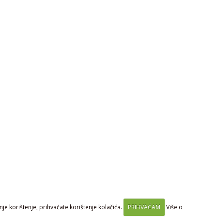
je korištenje, prihvaćate korištenje kolačića.
PRIHVAĆAM
Više o