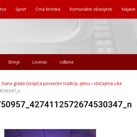
tvo
Sport
Crna kronika
Komunalne obavijesti
Najave
Brinje
Lovinac
Udbina
 Dana grada Gospića posvećen tradiciji, plesu i običajima Like
4530347_n
750957_4274112572674530347_n