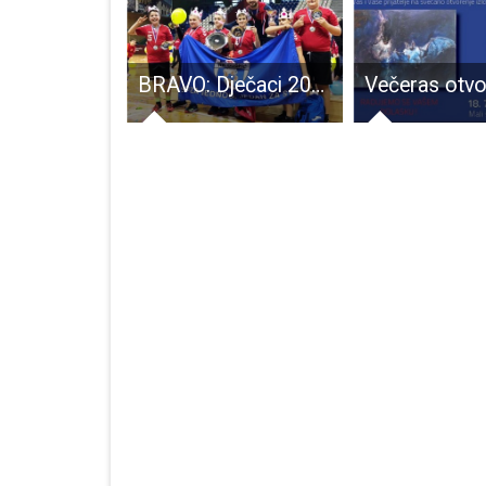
Danas u Gospiću predstavljanje knjige o Josipu Čorku, hrvačkom asu iz Like!!!
BRAVO: Dječaci 2008.godišta RK Gospić najbolji u Hrvatskoj!!!