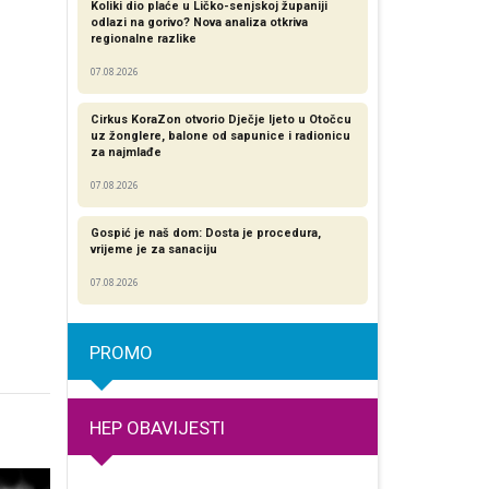
Koliki dio plaće u Ličko-senjskoj županiji
odlazi na gorivo? Nova analiza otkriva
regionalne razlike​
07.08.2026
Cirkus KoraZon otvorio Dječje ljeto u Otočcu
uz žonglere, balone od sapunice i radionicu
za najmlađe
07.08.2026
Gospić je naš dom: Dosta je procedura,
vrijeme je za sanaciju
07.08.2026
PROMO
HEP OBAVIJESTI