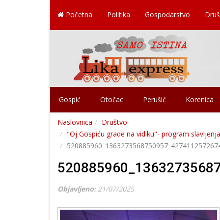
Početna
Politika
Gospodarstvo
Druš
Gospić
Otočac
Perušić
Korenica
Naslovnica
Društvo
"Oj Gospiću grade na vidiku"- program slavljenja
520885960_1363273568750957_427411257267
520885960_1363273568
Objavljeno:
21/07/2025