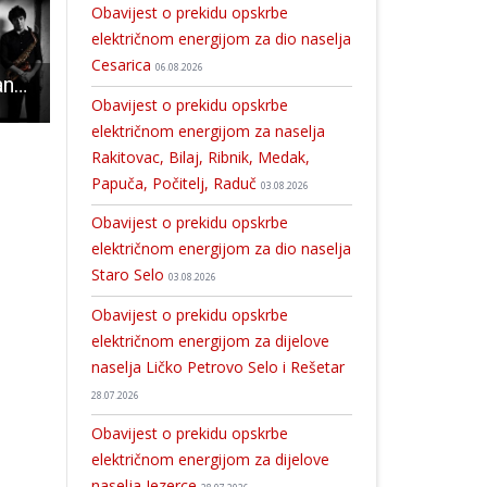
Obavijest o prekidu opskrbe
električnom energijom za dio naselja
Cesarica
06.08.2026
Koncertom Papandopulo kvarteta večeras počinju 19. Gospićke glazbene večeri
Obavijest o prekidu opskrbe električnom energijom za dio naselja Podum
U Gospiću premijera predstave “Tajkuni” kazališne družine Histrio
Obavijest o prekidu opskrbe
električnom energijom za naselja
Rakitovac, Bilaj, Ribnik, Medak,
Papuča, Počitelj, Raduč
03.08.2026
Obavijest o prekidu opskrbe
električnom energijom za dio naselja
Staro Selo
03.08.2026
Obavijest o prekidu opskrbe
električnom energijom za dijelove
naselja Ličko Petrovo Selo i Rešetar
28.07.2026
Obavijest o prekidu opskrbe
električnom energijom za dijelove
naselja Jezerce