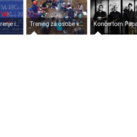
Večeras otvorenje izložbe autorice Marice Vrkljan Bazjak, rođene Gospićanke
Trening za osobe koje rade s mladima „Reach OUTdoor!“