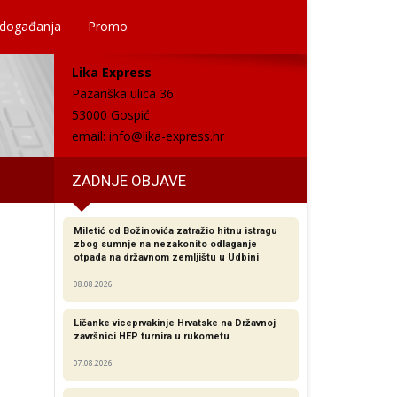
 događanja
Promo
Lika Express
Pazariška ulica 36
53000 Gospić
email:
info@lika-express.hr
ZADNJE OBJAVE
Miletić od Božinovića zatražio hitnu istragu
zbog sumnje na nezakonito odlaganje
otpada na državnom zemljištu u Udbini
08.08.2026
Ličanke viceprvakinje Hrvatske na Državnoj
završnici HEP turnira u rukometu
07.08.2026