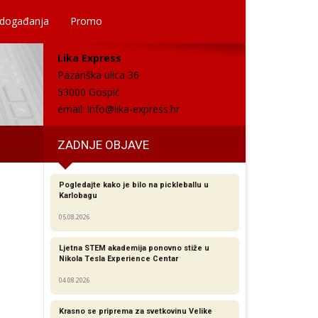
 događanja
Promo
Lika Express
Pazariška ulica 36
53000 Gospić
email:
info@lika-express.hr
ZADNJE OBJAVE
Pogledajte kako je bilo na pickleballu u
Karlobagu
05.08.2026
Ljetna STEM akademija ponovno stiže u
Nikola Tesla Experience Centar
04.08.2026
Krasno se priprema za svetkovinu Velike