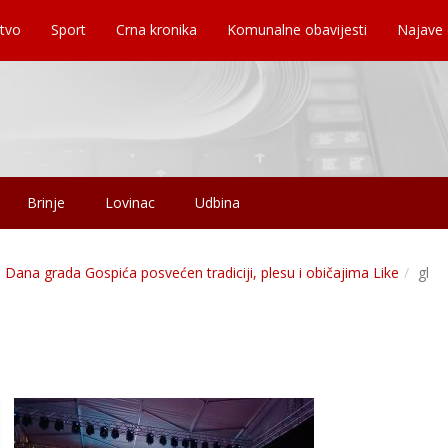
tvo
Sport
Crna kronika
Komunalne obavijesti
Najave
Brinje
Lovinac
Udbina
 Dana grada Gospića posvećen tradiciji, plesu i običajima Like
gl