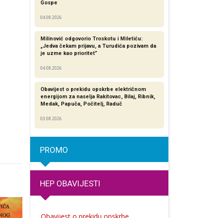
Gospe
04.08.2026
Milinović odgovorio Troskotu i Miletiću:
„Jedva čekam prijavu, a Turudića pozivam da
je uzme kao prioritet”
04.08.2026
Obavijest o prekidu opskrbe električnom
energijom za naselja Rakitovac, Bilaj, Ribnik,
Medak, Papuča, Počitelj, Raduč
03.08.2026
PROMO
HEP OBAVIJESTI
Obavijest o prekidu opskrbe