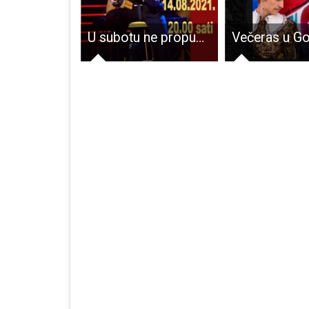
Od danas je obvezna uporaba zimske opreme!!!
U subotu ne propustite gitaristički koncert Mladena Pašuta u Gospiću