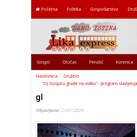
Početna
Politika
Gospodarstvo
Druš
Gospić
Otočac
Perušić
Korenica
Naslovnica
Društvo
"Oj Gospiću grade na vidiku"- program slavljenja
gl
Objavljeno:
21/07/2025