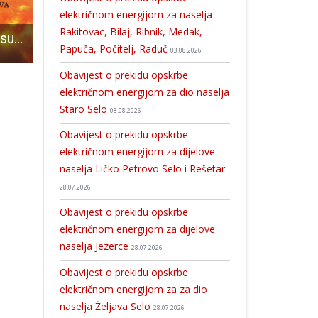
električnom energijom za naselja
Rakitovac, Bilaj, Ribnik, Medak,
DVD Pazarišta u subotu 6.svibnja slavi 20 godina postojanja
24-godišnji hrvatski državljanin kod Zira po A1 jurio čak 255 km/h
Potpisani ugovori za unaprjeđenje lučke infrastrukture na 
Papuča, Počitelj, Raduč
03.08.2026
Obavijest o prekidu opskrbe
električnom energijom za dio naselja
Staro Selo
03.08.2026
Obavijest o prekidu opskrbe
električnom energijom za dijelove
naselja Ličko Petrovo Selo i Rešetar
28.07.2026
Obavijest o prekidu opskrbe
električnom energijom za dijelove
naselja Jezerce
28.07.2026
Obavijest o prekidu opskrbe
električnom energijom za za dio
naselja Željava Selo
28.07.2026