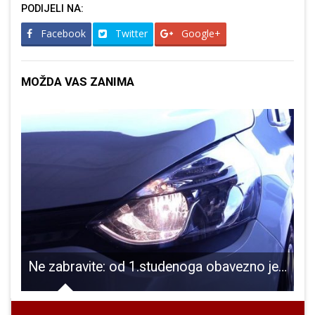
PODIJELI NA:
Facebook
Twitter
Google+
MOŽDA VAS ZANIMA
 djecu dovoze pred školska vrata
Ne zabravite: od 1.studenoga obavezno je korištenje svjetala na motornim vozilima danju
V