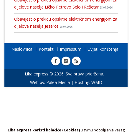
dijelove naselja Ličko Petrovo Selo i Rešetar
28.07.2026
Obavijest o prekidu opskrbe električnom energijom za
dijelove naselja Jezerce
28.07.2026
Naslovnica
Kontakt
Impressum
Uvjeti korištenja
Lika express © 2026. Sva prava pridržana.
Web by:
Palea Media
| Hosting:
WMD
Lika express koristi kolačiće (Cookies)
u svrhu poboljšanja Vašeg