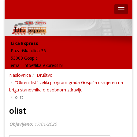
Lika Express
Pazariška ulica 36
53000 Gospić
email:
info@lika-express.hr
Naslovnica
Društvo
"Okreni list" veliki program grada Gospića usmjeren na
brigu stanovnika o osobnom zdravlju
olist
olist
Objavljeno:
17/01/2020