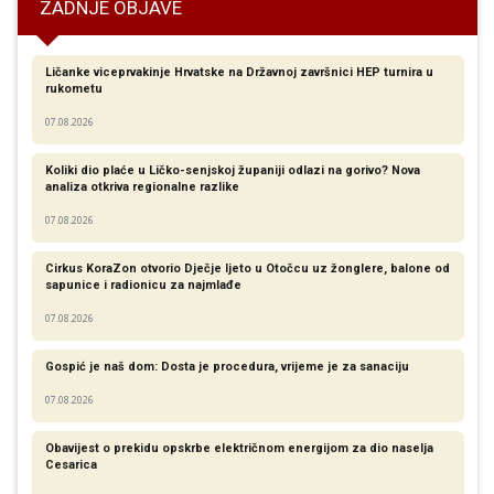
ZADNJE OBJAVE
Ličanke viceprvakinje Hrvatske na Državnoj završnici HEP turnira u
rukometu
07.08.2026
Koliki dio plaće u Ličko-senjskoj županiji odlazi na gorivo? Nova
analiza otkriva regionalne razlike​
07.08.2026
Cirkus KoraZon otvorio Dječje ljeto u Otočcu uz žonglere, balone od
sapunice i radionicu za najmlađe
07.08.2026
Gospić je naš dom: Dosta je procedura, vrijeme je za sanaciju
07.08.2026
Obavijest o prekidu opskrbe električnom energijom za dio naselja
Cesarica