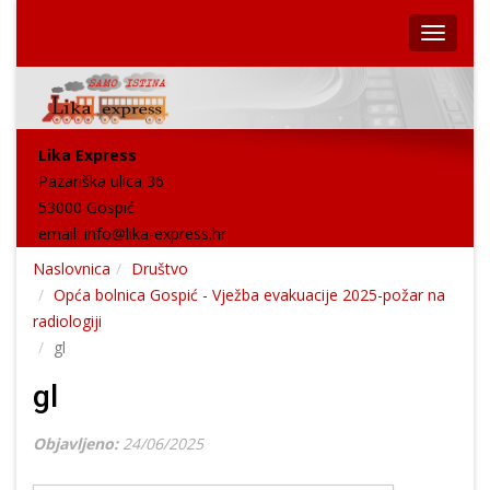
Lika Express
Pazariška ulica 36
53000 Gospić
email:
info@lika-express.hr
Naslovnica
Društvo
Opća bolnica Gospić - Vježba evakuacije 2025-požar na
radiologiji
gl
gl
Objavljeno:
24/06/2025