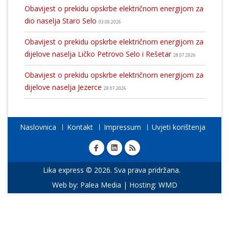
Obavijest o prekidu opskrbe električnom energijom za
dio naselja Staro Selo
03.08.2026
Obavijest o prekidu opskrbe električnom energijom za
dijelove naselja Ličko Petrovo Selo i Rešetar
28.07.2026
Obavijest o prekidu opskrbe električnom energijom za
dijelove naselja Jezerce
28.07.2026
Naslovnica
Kontakt
Impressum
Uvjeti korištenja
Lika express © 2026. Sva prava pridržana.
Web by:
Palea Media
| Hosting:
WMD