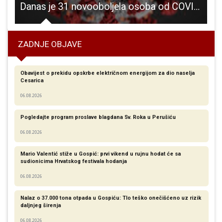
ak Nabave radova na energetskoj obnovi “Uglovnice” i “Čardaka”
Danas je 31 novooboljela osoba od COVID-19
ZADNJE OBJAVE
Obavijest o prekidu opskrbe električnom energijom za dio naselja
Cesarica
06.08.2026
Pogledajte program proslave blagdana Sv. Roka u Perušiću
06.08.2026
Mario Valentić stiže u Gospić: prvi vikend u rujnu hodat će sa
sudionicima Hrvatskog festivala hodanja
06.08.2026
Nalaz o 37.000 tona otpada u Gospiću: Tlo teško onečišćeno uz rizik
daljnjeg širenja
06.08.2026