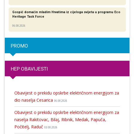
Gospić domaćin mladim Hrvatima iz cijeloga svijeta u programu Eco
Heritage Task Force
06.08.2026
PROMO
HEP OBAVIJESTI
Obavijest o prekidu opskrbe električnom energijom za
dio naselja Cesarica
06.08.2026
Obavijest o prekidu opskrbe električnom energijom za
naselja Rakitovac, Bilaj, Ribnik, Medak, Papuča,
Počitelj, Raduč
03.08.2026