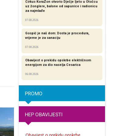
Cirkus KoraZon otvorio Dječje ljeto u Otočcu
uz žonglere, balone od sapunice i radionicu
za najmlađe
07.08.2026
Gospić je naš dom: Dosta je procedura,
vrijeme je za sanaciju
07.08.2026
Obavijest o prekidu opskrbe električnom
energijom za dio naselja Cesarica
06.08.2026
PROMO
HEP OBAVIJESTI
Obavijest o prekidu opskrbe