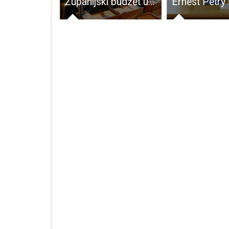
Hrvatska i službeno slobodna od kuge malih preživača
Županijski budžet u 2017.godini težak skoro 180 milijuna kuna