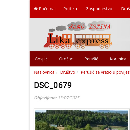
Početna
Politika
Gospodarstvo
Druš
Gospić
Otočac
Perušić
Korenica
Naslovnica
Društvo
Perušić se vratio u povije
DSC_0679
Objavljeno:
13/07/2025