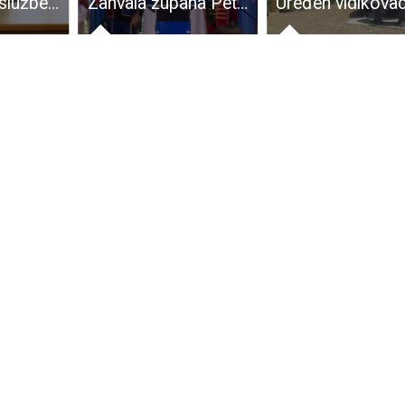
Ernest Petry službeno preuzeo dužnost župana
Zahvala župana Petryja povodom održane manifestacije Jesen u Lici