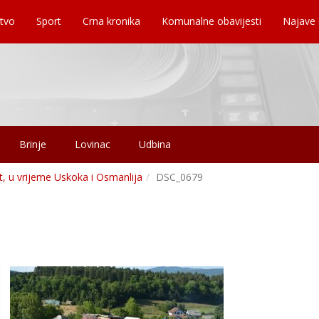
tvo
Sport
Crna kronika
Komunalne obavijesti
Najave
Brinje
Lovinac
Udbina
st, u vrijeme Uskoka i Osmanlija
DSC_0679