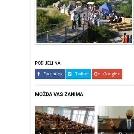
PODIJELI NA:
Facebook
Twitter
Google+
MOŽDA VAS ZANIMA