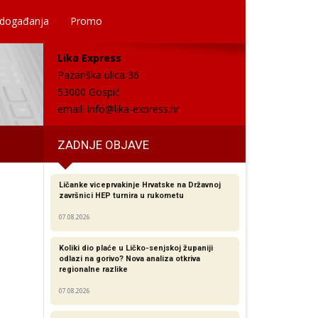
 događanja
Promo
Lika Express
Pazariška ulica 36
53000 Gospić
email:
info@lika-express.hr
ZADNJE OBJAVE
Ličanke viceprvakinje Hrvatske na Državnoj
završnici HEP turnira u rukometu
07.08.2026
Koliki dio plaće u Ličko-senjskoj županiji
odlazi na gorivo? Nova analiza otkriva
regionalne razlike​
07.08.2026