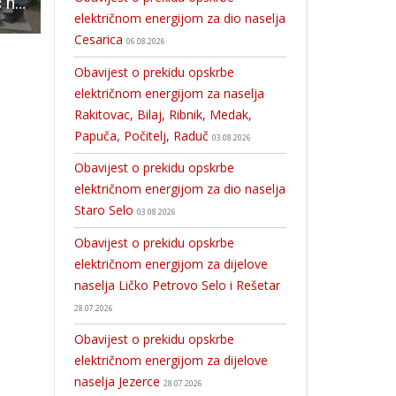
Uređen vidikovac na brdu Megdan u Kvartama
Jedan plitvički parfem = jedna sadnica šljive! Počinje nova kampanja #OdMeneZaPrirodu
Stranka LiPO obilježila tri godine postojanja
električnom energijom za dio naselja
Cesarica
06.08.2026
Obavijest o prekidu opskrbe
električnom energijom za naselja
Rakitovac, Bilaj, Ribnik, Medak,
Papuča, Počitelj, Raduč
03.08.2026
Obavijest o prekidu opskrbe
električnom energijom za dio naselja
Staro Selo
03.08.2026
Obavijest o prekidu opskrbe
električnom energijom za dijelove
naselja Ličko Petrovo Selo i Rešetar
28.07.2026
Obavijest o prekidu opskrbe
električnom energijom za dijelove
naselja Jezerce
28.07.2026