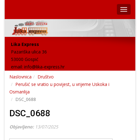
Lika Express
Pazariška ulica 36
53000 Gospić
email:
info@lika-express.hr
Naslovnica
Društvo
Perušić se vratio u povijest, u vrijeme Uskoka i
Osmanlija
DSC_0688
DSC_0688
Objavljeno:
13/07/2025