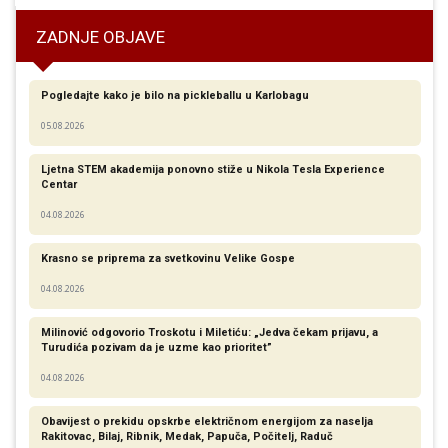
ZADNJE OBJAVE
Pogledajte kako je bilo na pickleballu u Karlobagu
05.08.2026
Ljetna STEM akademija ponovno stiže u Nikola Tesla Experience
Centar
04.08.2026
Krasno se priprema za svetkovinu Velike Gospe
04.08.2026
Milinović odgovorio Troskotu i Miletiću: „Jedva čekam prijavu, a
Turudića pozivam da je uzme kao prioritet”
04.08.2026
Obavijest o prekidu opskrbe električnom energijom za naselja
Rakitovac, Bilaj, Ribnik, Medak, Papuča, Počitelj, Raduč