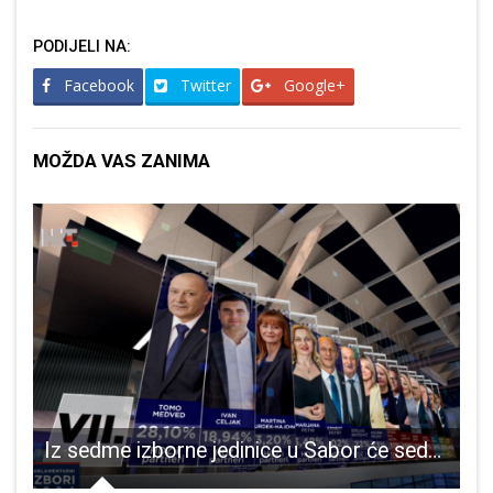
PODIJELI NA:
Facebook
Twitter
Google+
MOŽDA VAS ZANIMA
otivni materijal Brošura s dušom
Iz sedme izborne jedinice u Sabor će sedam imena s HDZ-ove liste, četiri SDP-ove, te po jedan iz DP-a, MOŽEMO i MOST-a