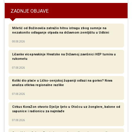
ZADNJE OBJAVE
Miletić od Božinovića zatražio hitnu istragu zbog sumnje na
nezakonito odlaganje otpada na državnom zemljištu u Udbini
08.08.2026
Ličanke viceprvakinje Hrvatske na Državnoj završnici HEP turnira u
rukometu
07.08.2026
Koliki dio plaće u Ličko-senjskoj županiji odlazi na gorivo? Nova
analiza otkriva regionalne razlike​
07.08.2026
Cirkus KoraZon otvorio Dječje ljeto u Otočcu uz žonglere, balone od
sapunice i radionicu za najmlađe
07.08.2026