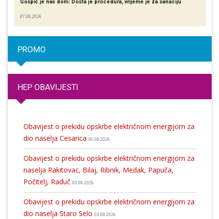
Gospić je naš dom: Dosta je procedura, vrijeme je za sanaciju
07.08.2026
PROMO
HEP OBAVIJESTI
Obavijest o prekidu opskrbe električnom energijom za
dio naselja Cesarica
06.08.2026
Obavijest o prekidu opskrbe električnom energijom za
naselja Rakitovac, Bilaj, Ribnik, Medak, Papuča,
Počitelj, Raduč
03.08.2026
Obavijest o prekidu opskrbe električnom energijom za
dio naselja Staro Selo
03.08.2026