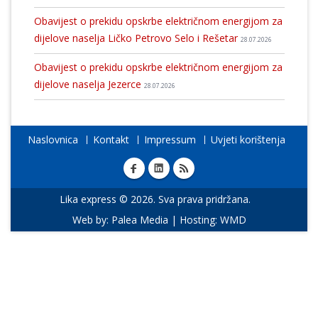
Obavijest o prekidu opskrbe električnom energijom za
dijelove naselja Ličko Petrovo Selo i Rešetar
28.07.2026
Obavijest o prekidu opskrbe električnom energijom za
dijelove naselja Jezerce
28.07.2026
Naslovnica
Kontakt
Impressum
Uvjeti korištenja
Lika express © 2026. Sva prava pridržana.
Web by:
Palea Media
| Hosting:
WMD