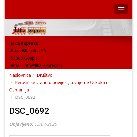
Lika Express
Pazariška ulica 36
53000 Gospić
email:
info@lika-express.hr
Naslovnica
Društvo
Perušić se vratio u povijest, u vrijeme Uskoka i
Osmanlija
DSC_0692
DSC_0692
Objavljeno:
13/07/2025