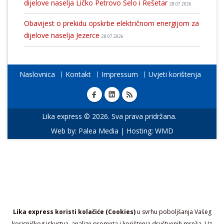
dijelove naselja Ličko Petrovo Selo i Rešetar
28.07.2026
Obavijest o prekidu opskrbe električnom energijom za
dijelove naselja Jezerce
28.07.2026
Naslovnica
Kontakt
Impressum
Uvjeti korištenja
Lika express © 2026. Sva prava pridržana.
Web by:
Palea Media
| Hosting:
WMD
Lika express koristi kolačiće (Cookies)
u svrhu poboljšanja Vašeg
korisničkog iskustva, analize prometa i korištenja društvenih mreža. Uz