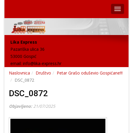
Lika Express
Pazariška ulica 36
53000 Gospić
email:
info@lika-express.hr
Naslovnica
Društvo
Petar Grašo oduševio Gospićane!!!
DSC_0872
DSC_0872
Objavljeno:
21/07/2025