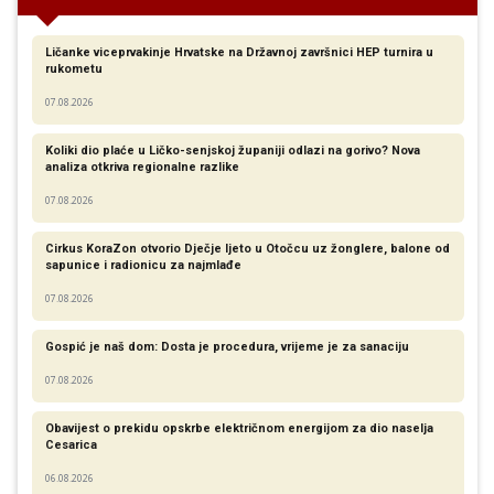
Ličanke viceprvakinje Hrvatske na Državnoj završnici HEP turnira u
rukometu
07.08.2026
Koliki dio plaće u Ličko-senjskoj županiji odlazi na gorivo? Nova
analiza otkriva regionalne razlike​
07.08.2026
Cirkus KoraZon otvorio Dječje ljeto u Otočcu uz žonglere, balone od
sapunice i radionicu za najmlađe
07.08.2026
Gospić je naš dom: Dosta je procedura, vrijeme je za sanaciju
07.08.2026
Obavijest o prekidu opskrbe električnom energijom za dio naselja
Cesarica
06.08.2026