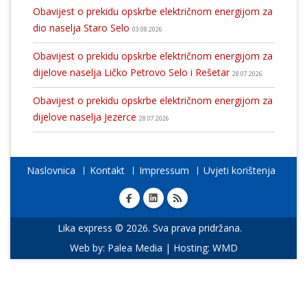
Obavijest o prekidu opskrbe električnom energijom za
dio naselja Staro Selo
03.08.2026
Obavijest o prekidu opskrbe električnom energijom za
dijelove naselja Ličko Petrovo Selo i Rešetar
28.07.2026
Obavijest o prekidu opskrbe električnom energijom za
dijelove naselja Jezerce
28.07.2026
Naslovnica
Kontakt
Impressum
Uvjeti korištenja
Lika express © 2026. Sva prava pridržana.
Web by:
Palea Media
| Hosting:
WMD