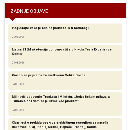
ZADNJE OBJAVE
Pogledajte kako je bilo na pickleballu u Karlobagu
05.08.2026
Ljetna STEM akademija ponovno stiže u Nikola Tesla Experience
Centar
04.08.2026
Krasno se priprema za svetkovinu Velike Gospe
04.08.2026
Milinović odgovorio Troskotu i Miletiću: „Jedva čekam prijavu, a
Turudića pozivam da je uzme kao prioritet”
04.08.2026
Obavijest o prekidu opskrbe električnom energijom za naselja
Rakitovac, Bilaj, Ribnik, Medak, Papuča, Počitelj, Raduč