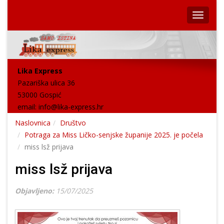
Lika Express
Pazariška ulica 36
53000 Gospić
email:
info@lika-express.hr
Naslovnica
Društvo
Potraga za Miss Ličko-senjske županije 2025. je počela
miss lsž prijava
miss lsž prijava
Objavljeno:
15/07/2025