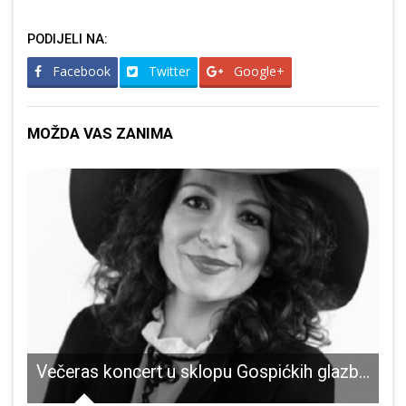
PODIJELI NA:
Facebook
Twitter
Google+
MOŽDA VAS ZANIMA
roizvodnja narasla za 7%, vrijednost dohotka za 14%
Večeras koncert u sklopu Gospićkih glazbenih večeri