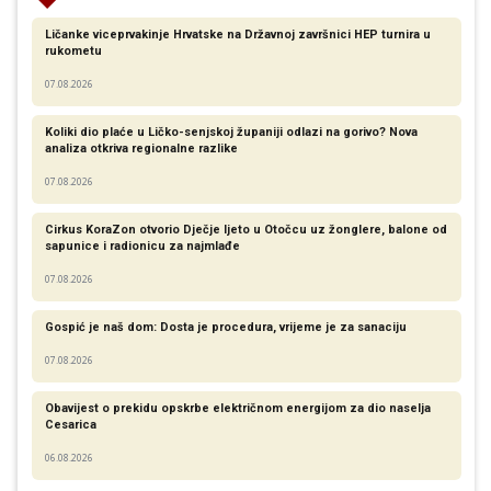
Ličanke viceprvakinje Hrvatske na Državnoj završnici HEP turnira u
rukometu
07.08.2026
Koliki dio plaće u Ličko-senjskoj županiji odlazi na gorivo? Nova
analiza otkriva regionalne razlike​
07.08.2026
Cirkus KoraZon otvorio Dječje ljeto u Otočcu uz žonglere, balone od
sapunice i radionicu za najmlađe
07.08.2026
Gospić je naš dom: Dosta je procedura, vrijeme je za sanaciju
07.08.2026
Obavijest o prekidu opskrbe električnom energijom za dio naselja
Cesarica
06.08.2026