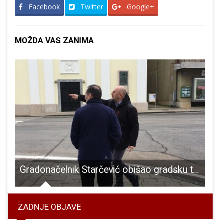
Facebook
Twitter
Google+
MOŽDA VAS ZANIMA
opasno ugrozio dio Pazarišta
Gradonačelnik Starčević obišao gradsku tržnicu i nekoliko prometno kritičnih točaka
ZADNJE OBJAVE