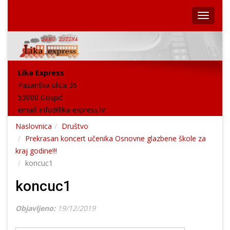
Lika Express
Pazariška ulica 36
53000 Gospić
email:
info@lika-express.hr
Naslovnica
Društvo
Prekrasan koncert učenika Osnovne glazbene škole za
kraj godine!!!
koncuc1
koncuc1
Objavljeno:
19/12/2019