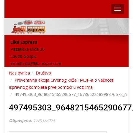
Lika Express
Pazariška ulica 36
53000 Gospić
email:
info@lika-express.hr
Naslovnica
Društvo
Preventivna akcija Crvenog križa i MUP-a o važnosti
ispravnog kompleta prve pomoći u vozilima
497495303_9648215465290677_1678662218898876672_n
497495303_9648215465290677
Objavljeno:
12/05/2025