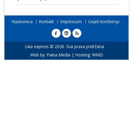
Naslovnica
Kontakt
Impressum
Uvjeti korištenja
Lika express © 2026. Sva prava pridržana.
Web by:
Palea Media
| Hosting:
WMD