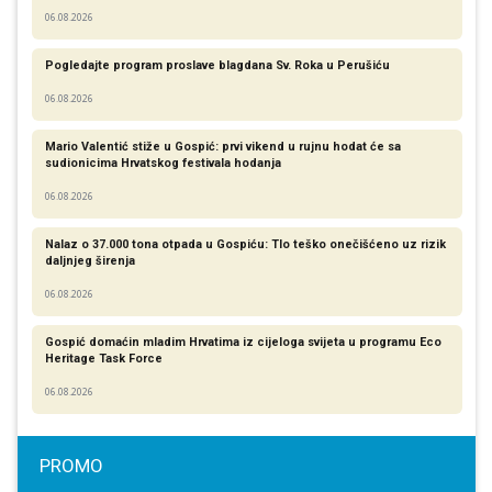
06.08.2026
Pogledajte program proslave blagdana Sv. Roka u Perušiću
06.08.2026
Mario Valentić stiže u Gospić: prvi vikend u rujnu hodat će sa
sudionicima Hrvatskog festivala hodanja
06.08.2026
Nalaz o 37.000 tona otpada u Gospiću: Tlo teško onečišćeno uz rizik
daljnjeg širenja
06.08.2026
Gospić domaćin mladim Hrvatima iz cijeloga svijeta u programu Eco
Heritage Task Force
06.08.2026
PROMO