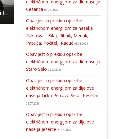
električnom energijom za dio naselja
Cesarica
06.08.2026
Otvoren je Ledeni tobogan – 30 m duga zimska atrakcija koju do sada nismo imali prilike vidjeti u Gospiću.
Danas u 16:30 u Otočcu snimanje nastupa Folklornog društva Otočac za Vinkovačke jeseni
U petak u Otočcu izložba o Otočkoj pivovari i, n
Obavijest o prekidu opskrbe
električnom energijom za naselja
Rakitovac, Bilaj, Ribnik, Medak,
Papuča, Počitelj, Raduč
03.08.2026
Obavijest o prekidu opskrbe
električnom energijom za dio naselja
Staro Selo
03.08.2026
Obavijest o prekidu opskrbe
električnom energijom za dijelove
naselja Ličko Petrovo Selo i Rešetar
28.07.2026
Obavijest o prekidu opskrbe
električnom energijom za dijelove
naselja Jezerce
28.07.2026