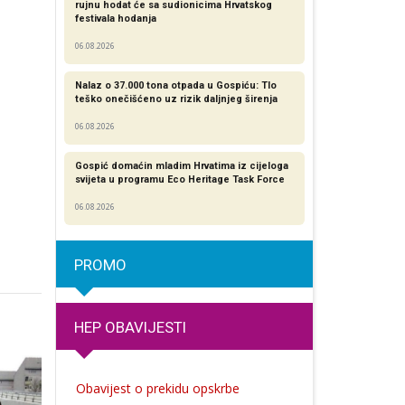
rujnu hodat će sa sudionicima Hrvatskog
festivala hodanja
06.08.2026
Nalaz o 37.000 tona otpada u Gospiću: Tlo
teško onečišćeno uz rizik daljnjeg širenja
06.08.2026
Gospić domaćin mladim Hrvatima iz cijeloga
svijeta u programu Eco Heritage Task Force
06.08.2026
PROMO
HEP OBAVIJESTI
Obavijest o prekidu opskrbe