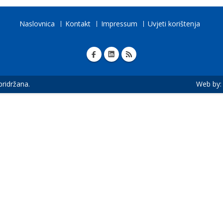
Naslovnica
Kontakt
Impressum
Uvjeti korištenja
 pridržana.
Web by