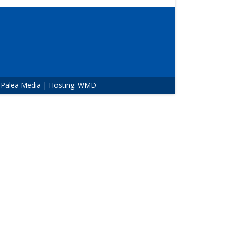
:
Palea Media
| Hosting:
WMD