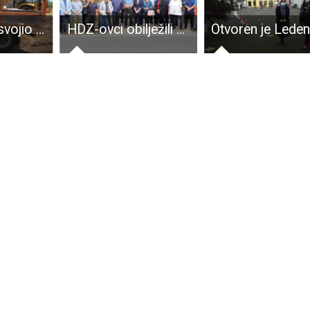
Pobjednik “osvojio ” Ljubovo!!!
HDZ-ovci obilježili Velebitski ustanak