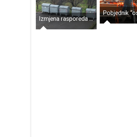
Većina u županijskoj skupštini izglasala da je za ravnatelja ŽUC-a dovoljna i viša škola uz 3 godine staža. Predsjednica skupštine Nada Marijanović bila suzdržana!!!!
Izmjena rasporeda odvoza mješanog komunalnog otpada