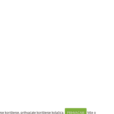
je korištenje, prihvaćate korištenje kolačića.
PRIHVAĆAM
Više o