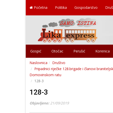
Početna
Politika
Gospodarstvo
Druš
Gospić
Otočac
Perušić
Korenica
Naslovnica
Društvo
Pripadnici riječke 128.brigade i članovi branitelj
Domovinskom ratu
128-3
128-3
Objavljeno:
21/09/2019