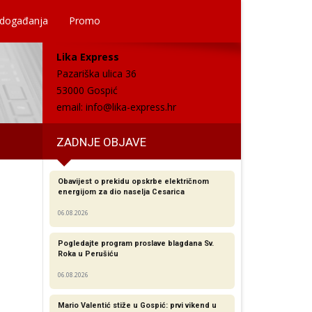
 događanja
Promo
Lika Express
Pazariška ulica 36
53000 Gospić
email:
info@lika-express.hr
ZADNJE OBJAVE
Obavijest o prekidu opskrbe električnom
energijom za dio naselja Cesarica
06.08.2026
Pogledajte program proslave blagdana Sv.
Roka u Perušiću
06.08.2026
Mario Valentić stiže u Gospić: prvi vikend u