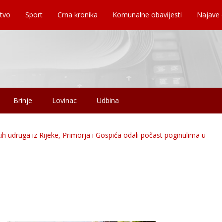
tvo
Sport
Crna kronika
Komunalne obavijesti
Najave
Brinje
Lovinac
Udbina
skih udruga iz Rijeke, Primorja i Gospića odali počast poginulima u