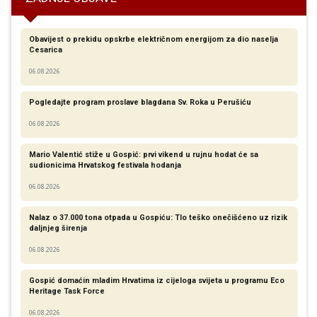
Obavijest o prekidu opskrbe električnom energijom za dio naselja
Cesarica
06.08.2026
Pogledajte program proslave blagdana Sv. Roka u Perušiću
06.08.2026
Mario Valentić stiže u Gospić: prvi vikend u rujnu hodat će sa
sudionicima Hrvatskog festivala hodanja
06.08.2026
Nalaz o 37.000 tona otpada u Gospiću: Tlo teško onečišćeno uz rizik
daljnjeg širenja
06.08.2026
Gospić domaćin mladim Hrvatima iz cijeloga svijeta u programu Eco
Heritage Task Force
06.08.2026