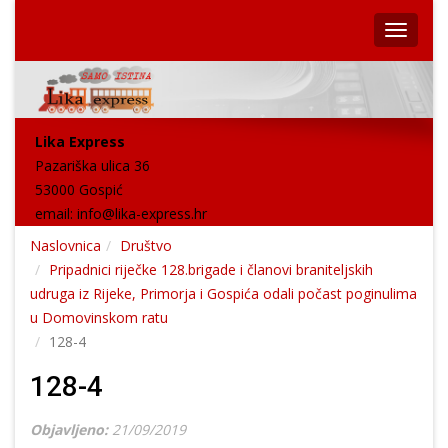
Lika Express
Pazariška ulica 36
53000 Gospić
email:
info@lika-express.hr
Naslovnica
Društvo
Pripadnici riječke 128.brigade i članovi braniteljskih
udruga iz Rijeke, Primorja i Gospića odali počast poginulima
u Domovinskom ratu
128-4
128-4
Objavljeno:
21/09/2019