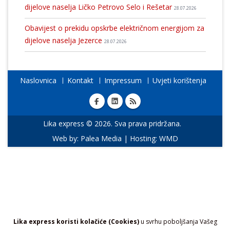
dijelove naselja Ličko Petrovo Selo i Rešetar
28.07.2026
Obavijest o prekidu opskrbe električnom energijom za
dijelove naselja Jezerce
28.07.2026
Naslovnica
Kontakt
Impressum
Uvjeti korištenja
Lika express © 2026. Sva prava pridržana.
Web by:
Palea Media
| Hosting:
WMD
Lika express koristi kolačiće (Cookies)
u svrhu poboljšanja Vašeg