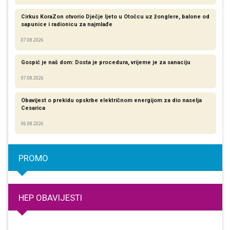
Cirkus KoraZon otvorio Dječje ljeto u Otočcu uz žonglere, balone od
sapunice i radionicu za najmlađe
07.08.2026
Gospić je naš dom: Dosta je procedura, vrijeme je za sanaciju
07.08.2026
Obavijest o prekidu opskrbe električnom energijom za dio naselja
Cesarica
06.08.2026
PROMO
HEP OBAVIJESTI