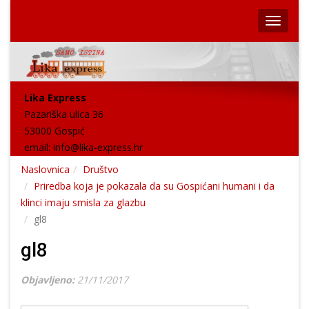
Lika Express
Pazariška ulica 36
53000 Gospić
email:
info@lika-express.hr
Naslovnica
Društvo
Priredba koja je pokazala da su Gospićani humani i da
klinci imaju smisla za glazbu
gl8
gl8
Objavljeno:
21/11/2017