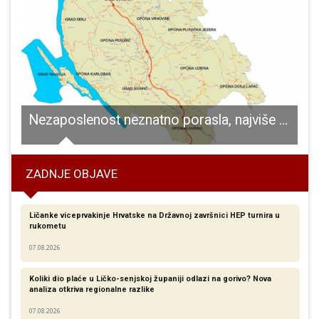
Jakov Vujičić novi predsjednik
Nezaposlenost neznatno porasla, najviše potreba za pomoćnicima u kući i čuvarima
ZADNJE OBJAVE
Ličanke viceprvakinje Hrvatske na Državnoj završnici HEP turnira u
rukometu
07.08.2026
Koliki dio plaće u Ličko-senjskoj županiji odlazi na gorivo? Nova
analiza otkriva regionalne razlike​
07.08.2026