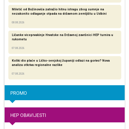
Miletić od Božinovića zatražio hitnu istragu zbog sumnje na
nezakonito odlaganje otpada na državnom zemljištu u Udbini
08.08.2026
Ličanke viceprvakinje Hrvatske na Državnoj završnici HEP turnira u
rukometu
07.08.2026
Koliki dio plaće u Ličko-senjskoj županiji odlazi na gorivo? Nova
analiza otkriva regionalne razlike​
07.08.2026
PROMO
HEP OBAVIJESTI