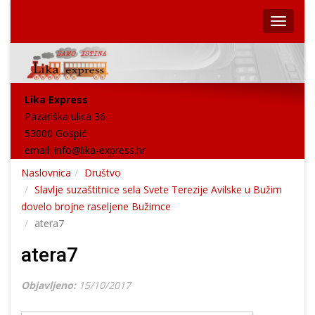
Lika Express
Pazariška ulica 36
53000 Gospić
email:
info@lika-express.hr
Naslovnica
Društvo
Slavlje suzaštitnice sela Svete Terezije Avilske u Bužim
dovelo brojne raseljene Bužimce
atera7
atera7
Objavljeno:
15/10/2017