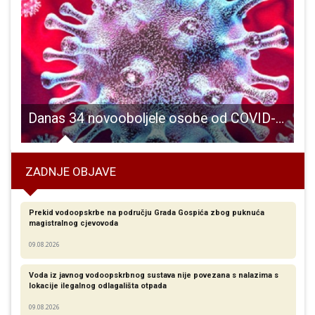
orenice izborile županijsku završnicu Coca-Cola Cup-a
Danas 34 novooboljele osobe od COVID-19, najviše u Novalji
ZADNJE OBJAVE
Prekid vodoopskrbe na području Grada Gospića zbog puknuća
magistralnog cjevovoda
09.08.2026
Voda iz javnog vodoopskrbnog sustava nije povezana s nalazima s
lokacije ilegalnog odlagališta otpada
09.08.2026