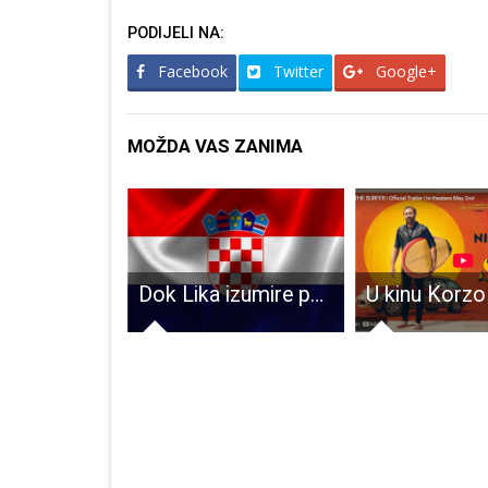
PODIJELI NA:
Facebook
Twitter
Google+
MOŽDA VAS ZANIMA
Župan Petry zahvalio svima koji su uveličali jubilarnu 25. manifestaciju “Jesen u Lici”
Dok Lika izumire pojedinci se igraju svojih igara prijestolja. Trebamo li to dopustiti!!!