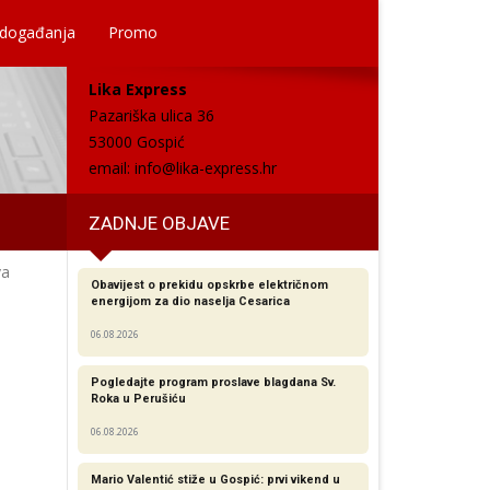
 događanja
Promo
Lika Express
Pazariška ulica 36
53000 Gospić
email:
info@lika-express.hr
ZADNJE OBJAVE
va
Obavijest o prekidu opskrbe električnom
energijom za dio naselja Cesarica
06.08.2026
Pogledajte program proslave blagdana Sv.
Roka u Perušiću
06.08.2026
Mario Valentić stiže u Gospić: prvi vikend u