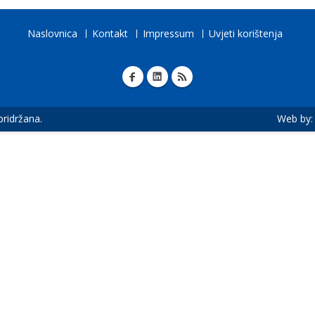
Naslovnica
Kontakt
Impressum
Uvjeti korištenja
 pridržana.
Web by