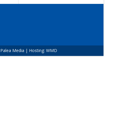
:
Palea Media
| Hosting:
WMD