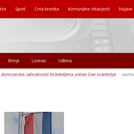
tvo
Sport
Crna kronika
Komunalne obavijesti
Najave
Brinje
Lovinac
Udbina
domovinske zahvalnosti! Braniteljima sretan Dan branitelja!
zasta