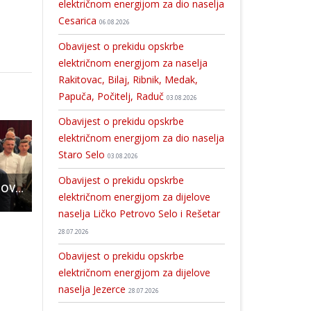
električnom energijom za dio naselja
Cesarica
06.08.2026
Obavijest o prekidu opskrbe
električnom energijom za naselja
Rakitovac, Bilaj, Ribnik, Medak,
Papuča, Počitelj, Raduč
03.08.2026
Obavijest o prekidu opskrbe
električnom energijom za dio naselja
Staro Selo
03.08.2026
Obavijest o prekidu opskrbe
Ivan Radošević novi predsjednik TO HDZ-a Gospić
Vodičankama Gospić kup, najbolji strijelac turnira Lora Orešković
Poznata producentica Ashley Colburn bila danas u MC Nikola Tesla. Sniman i Dnevnik na selu NOVA TV s gradonač
električnom energijom za dijelove
naselja Ličko Petrovo Selo i Rešetar
28.07.2026
Obavijest o prekidu opskrbe
električnom energijom za dijelove
naselja Jezerce
28.07.2026