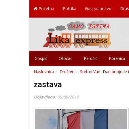
Početna
Politika
Gospodarstvo
Druš
Gospić
Otočac
Perušić
Korenica
Naslovnica
Društvo
Sretan Vam Dan pobjede i 
zastava
Objavljeno:
05/08/2019