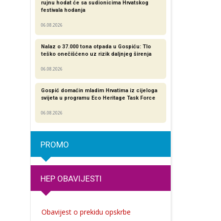
rujnu hodat će sa sudionicima Hrvatskog
festivala hodanja
06.08.2026
Nalaz o 37.000 tona otpada u Gospiću: Tlo
teško onečišćeno uz rizik daljnjeg širenja
06.08.2026
Gospić domaćin mladim Hrvatima iz cijeloga
svijeta u programu Eco Heritage Task Force
06.08.2026
PROMO
HEP OBAVIJESTI
Obavijest o prekidu opskrbe