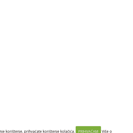
je korištenje, prihvaćate korištenje kolačića.
PRIHVAĆAM
Više o