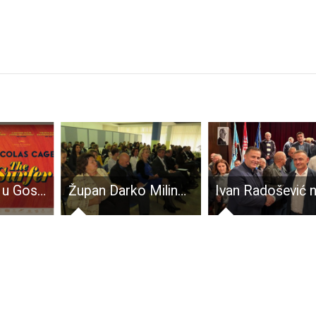
U kinu Korzo u Gospiću u petak i subotu, 20. i 21.lipnja s početkom u 20:30 pogledajte film Surfer.
Župan Darko Milinović cijeli vikend je igrao mali nogomet i boćao. Što ste vi radili za svoje zdravlje???