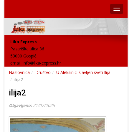
Lika Express
Pazariška ulica 36
53000 Gospić
email:
info@lika-express.hr
Naslovnica
Društvo
U Aleksinici slavljen sveti Ilija
ilija2
ilija2
Objavljeno:
21/07/2025