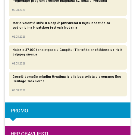
Pogledajte program proslave blagdana Sv. Roka u Perušiću
06.08.2026
Mario Valentić stiže u Gospić: prvi vikend u rujnu hodat će sa
sudionicima Hrvatskog festivala hodanja
06.08.2026
Nalaz o 37.000 tona otpada u Gospiću: Tlo teško onečišćeno uz rizik
daljnjeg širenja
06.08.2026
Gospić domaćin mladim Hrvatima iz cijeloga svijeta u programu Eco
Heritage Task Force
06.08.2026
PROMO
HEP OBAVIJESTI