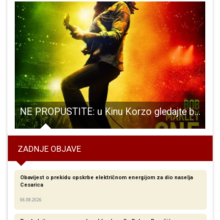
 prva bolnička ustanova u javnozdravstvenom sustavu u Hrvatskoj s uglednim američkim certifikatom
NE PROPUSTITE: u Kinu Korzo gledajte biografsku dramu o Bobu Marleyu
V
ZADNJE OBJAVE
Obavijest o prekidu opskrbe električnom energijom za dio naselja
Cesarica
06.08.2026