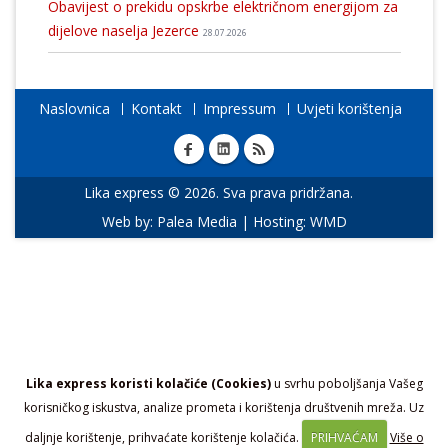
Obavijest o prekidu opskrbe električnom energijom za
dijelove naselja Jezerce
28.07.2026
Naslovnica
Kontakt
Impressum
Uvjeti korištenja
Lika express © 2026. Sva prava pridržana.
Web by:
Palea Media
| Hosting:
WMD
Lika express koristi kolačiće (Cookies)
u svrhu poboljšanja Vašeg
korisničkog iskustva, analize prometa i korištenja društvenih mreža. Uz
daljnje korištenje, prihvaćate korištenje kolačića.
PRIHVAĆAM
Više o