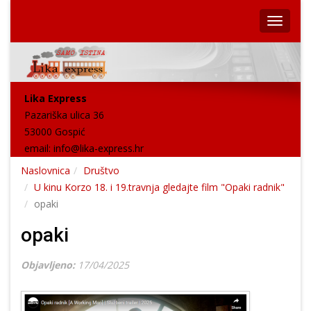
Lika Express
Pazariška ulica 36
53000 Gospić
email:
info@lika-express.hr
Naslovnica
Društvo
U kinu Korzo 18. i 19.travnja gledajte film "Opaki radnik"
opaki
opaki
Objavljeno:
17/04/2025