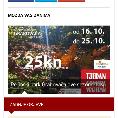
MOŽDA VAS ZANIMA
ospića!!!
Pećinski park Grabovača ove sezone posjetilo 85% više domaćih gostiju nego lani
ZADNJE OBJAVE