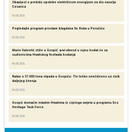
Obavijest o prekidu opskrbe električnom energijom za dio naselja
Cesarica
06.08.2026
Pogledajte program proslave blagdana Sv. Roka u Perušiću
06.08.2026
Mario Valentić stiže u Gospić: prvi vikend u rujnu hodat će sa
sudionicima Hrvatskog festivala hodanja
06.08.2026
Nalaz o 37.000 tona otpada u Gospiću: Tlo teško onečišćeno uz rizik
daljnjeg širenja
06.08.2026
Gospić domaćin mladim Hrvatima iz cijeloga svijeta u programu Eco
Heritage Task Force
06.08.2026