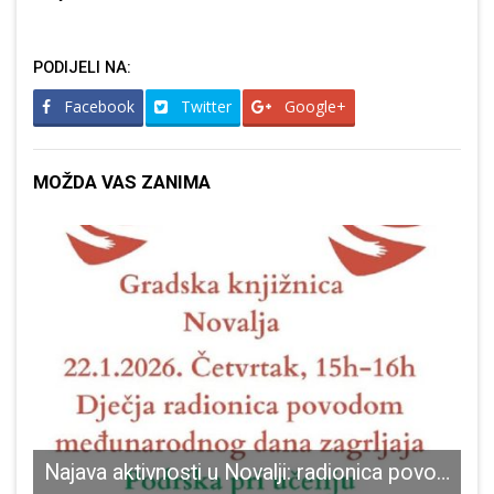
PODIJELI NA:
Facebook
Twitter
Google+
MOŽDA VAS ZANIMA
ručju Perušića
Najava aktivnosti u Novalji: radionica povodom Međunarodnog dana zagrljaja i kontinuirana podrška u učenju