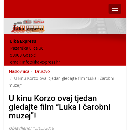
Lika Express
Pazariška ulica 36
53000 Gospić
email:
info@lika-express.hr
Naslovnica
Društvo
U kinu Korzo ovaj tjedan gledajte film “Luka i čarobni
muzej”!
U kinu Korzo ovaj tjedan
gledajte film “Luka i čarobni
muzej”!
Objavljeno:
15/05/2018