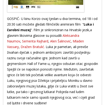
GOSPIĆ- U kinu Korzo ovaj tjedan u dva termina, od 18 i od
20:30 sati možete gledati filmčeški animirani film “
Luka i
čarobni muzej
“. Film je sinkroniziran na Hrvatski jezik,a
glavnim likovima glasove su posudili
Aleksandra
Naumov
,
Sementa Rajhard
,
Alen Šalinović
,
Mladen
Vassary
,
Dražen Bratulić.
Luka je pametan, ali previše
živahan dječak s jednom ambicijom: završiti posljednju
razinu svoje računalne igre. Jednom kad završi u
gejmerskom Hall of Fame-u, njegov odsutan otac gospodin
Spejbl će se napokon ponositi njime. Međutim, završetak
igrice će biti tek početak velike avanture koja će odvesti
Luku, njegovog psa Džekija i prijateljicu Moniku u davno
zaboravljeni muzej lutaka, gdje će Luka vratiti u život sve
lutke, pa tako i groznog lutkara! Pobjeda nad ludim
lutkarom neće samo spasiti njegovog oca, već i cijeli grad
od ljutite i drvene sudbine!