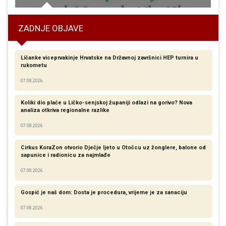
ZADNJE OBJAVE
Ličanke viceprvakinje Hrvatske na Državnoj završnici HEP turnira u
rukometu
07.08.2026
Koliki dio plaće u Ličko-senjskoj županiji odlazi na gorivo? Nova
analiza otkriva regionalne razlike​
07.08.2026
Cirkus KoraZon otvorio Dječje ljeto u Otočcu uz žonglere, balone od
sapunice i radionicu za najmlađe
07.08.2026
Gospić je naš dom: Dosta je procedura, vrijeme je za sanaciju
07.08.2026