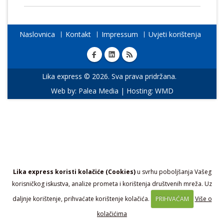
Naslovnica
Kontakt
Impressum
Uvjeti korištenja
Lika express © 2026. Sva prava pridržana.
Web by:
Palea Media
| Hosting:
WMD
Lika express koristi kolačiće (Cookies)
u svrhu poboljšanja Vašeg
korisničkog iskustva, analize prometa i korištenja društvenih mreža. Uz
daljnje korištenje, prihvaćate korištenje kolačića.
PRIHVAĆAM
Više o
kolačićima