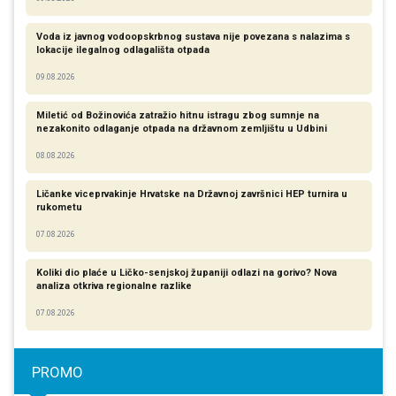
Voda iz javnog vodoopskrbnog sustava nije povezana s nalazima s
lokacije ilegalnog odlagališta otpada
09.08.2026
Miletić od Božinovića zatražio hitnu istragu zbog sumnje na
nezakonito odlaganje otpada na državnom zemljištu u Udbini
08.08.2026
Ličanke viceprvakinje Hrvatske na Državnoj završnici HEP turnira u
rukometu
07.08.2026
Koliki dio plaće u Ličko-senjskoj županiji odlazi na gorivo? Nova
analiza otkriva regionalne razlike​
07.08.2026
PROMO