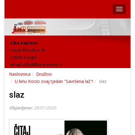
Lika Express
Pazariška ulica 36
53000 Gospić
email:
info@lika-express.hr
Naslovnica
Društvo
U kinu Korzo ovaj tjedan "Savršena laž"!
slaz
slaz
Objavljeno:
28/01/2020