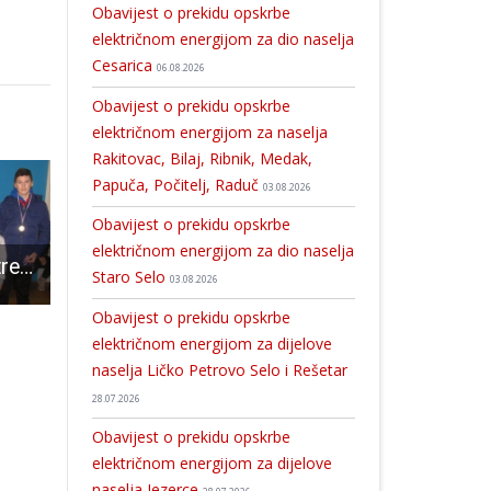
Obavijest o prekidu opskrbe
električnom energijom za dio naselja
Cesarica
06.08.2026
Obavijest o prekidu opskrbe
električnom energijom za naselja
Rakitovac, Bilaj, Ribnik, Medak,
Papuča, Počitelj, Raduč
03.08.2026
Obavijest o prekidu opskrbe
električnom energijom za dio naselja
Gospićki šahisti treći u poluzavršnici
Mlade gospićke manekenke oduševile spojem čipke i trapera!!!
Teslina svjetlosna simfonija: Gospić postaje domaćin trodnevne manifestacije 
Staro Selo
03.08.2026
Obavijest o prekidu opskrbe
električnom energijom za dijelove
naselja Ličko Petrovo Selo i Rešetar
28.07.2026
Obavijest o prekidu opskrbe
električnom energijom za dijelove
naselja Jezerce