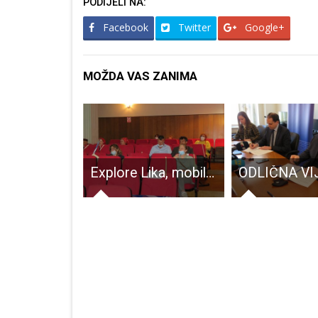
PODIJELI NA:
Facebook
Twitter
Google+
MOŽDA VAS ZANIMA
Josip Žarak iz Perušića izabran za političkog tajnika HSP-a
Explore Lika, mobilna aplikacija za upoznavanje sa svakim kutkom Like