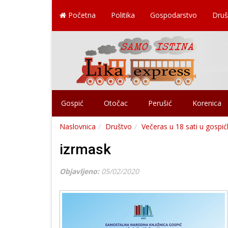
Početna
Politika
Gospodarstvo
Druš
Gospić
Otočac
Perušić
Korenica
Naslovnica
Društvo
Večeras u 18 sati u gospić
izrmask
Objavljeno:
05/02/2020