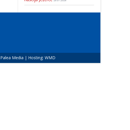
28.07.2026
:
Palea Media
| Hosting:
WMD