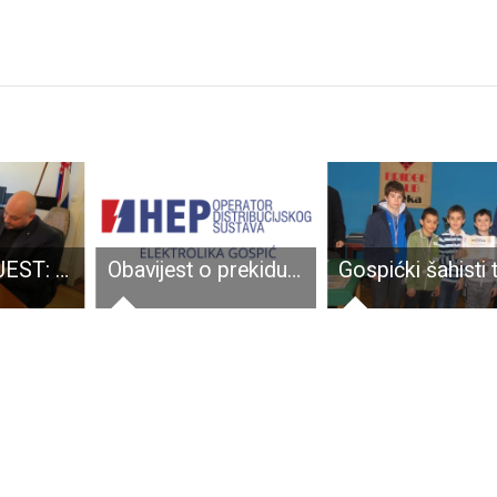
ODLIČNA VIJEST: U Gospiću se gradi središnja pismohrana zemljišnih knjiga Hrvatske
Obavijest o prekidu opskrbe električnom energijom za dio Općina Brinje