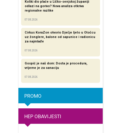
Koliki dio plaće u Ličko-senjskoj županiji
odlazi na gorivo? Nova analiza otkriva
regionalne razlike​
07.08.2026
Cirkus KoraZon otvorio Dječje ljeto u Otočcu
uz žonglere, balone od sapunice i radionicu
za najmlađe
07.08.2026
Gospić je naš dom: Dosta je procedura,
vrijeme je za sanaciju
07.08.2026
PROMO
HEP OBAVIJESTI