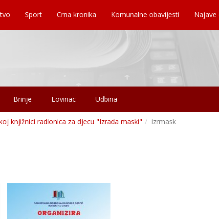
tvo
Sport
Crna kronika
Komunalne obavijesti
Najave
Brinje
Lovinac
Udbina
koj knjižnici radionica za djecu "Izrada maski"
izrmask