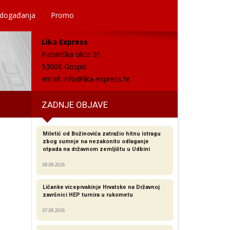
 događanja
Promo
Lika Express
Pazariška ulica 36
53000 Gospić
email:
info@lika-express.hr
ZADNJE OBJAVE
Miletić od Božinovića zatražio hitnu istragu
zbog sumnje na nezakonito odlaganje
otpada na državnom zemljištu u Udbini
08.08.2026
Ličanke viceprvakinje Hrvatske na Državnoj
završnici HEP turnira u rukometu
07.08.2026