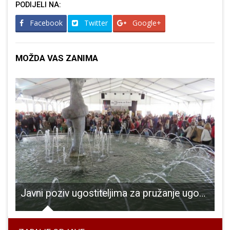
PODIJELI NA:
Facebook
Twitter
Google+
MOŽDA VAS ZANIMA
o 300.000 eura za potrebe vatrogasaca, HGSS-a i Crvenog križa
Javni poziv ugostiteljima za pružanje ugostiteljskih usluga na Jesen u Lici 2023.