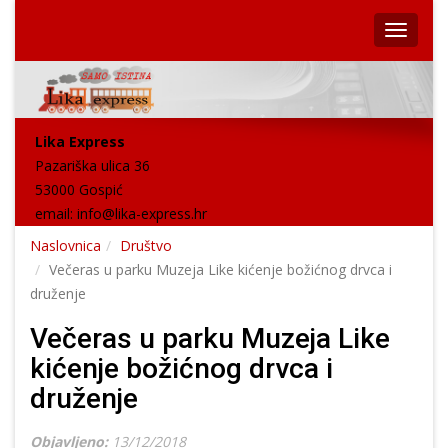
Lika Express
Pazariška ulica 36
53000 Gospić
email:
info@lika-express.hr
Naslovnica
Društvo
Večeras u parku Muzeja Like kićenje božićnog drvca i
druženje
Večeras u parku Muzeja Like
kićenje božićnog drvca i
druženje
Objavljeno:
13/12/2018