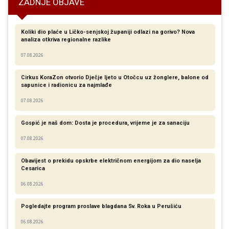
ZADNJE OBJAVE
Koliki dio plaće u Ličko-senjskoj županiji odlazi na gorivo? Nova
analiza otkriva regionalne razlike​
07.08.2026
Cirkus KoraZon otvorio Dječje ljeto u Otočcu uz žonglere, balone od
sapunice i radionicu za najmlađe
07.08.2026
Gospić je naš dom: Dosta je procedura, vrijeme je za sanaciju
07.08.2026
Obavijest o prekidu opskrbe električnom energijom za dio naselja
Cesarica
06.08.2026
Pogledajte program proslave blagdana Sv. Roka u Perušiću
06.08.2026