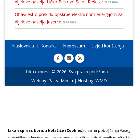
dijelove naselja Ličko Petrovo Selo i Rešetar
28.07.2026
Obavijest o prekidu opskrbe električnom energijom za
dijelove naselja Jezerce
28.07.2026
Naslovnica
Kontakt
Impressum
Uvjeti korištenja
Lika express © 2026. Sva prava pridržana.
Web by:
Palea Media
| Hosting:
WMD
Lika express koristi kolačiće (Cookies)
u svrhu poboljšanja Vašeg
korisničkog iskustva, analize prometa i korištenja društvenih mreža. Uz