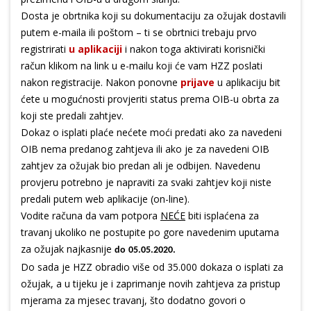
Dosta je obrtnika koji su dokumentaciju za ožujak dostavili
putem e-maila ili poštom – ti se obrtnici trebaju prvo
registrirati
u aplikaciji
i nakon toga aktivirati korisnički
račun klikom na link u e-mailu koji će vam HZZ poslati
nakon registracije. Nakon ponovne
prijave
u aplikaciju bit
ćete u mogućnosti provjeriti status prema OIB-u obrta za
koji ste predali zahtjev.
Dokaz o isplati plaće nećete moći predati ako za navedeni
OIB nema predanog zahtjeva ili ako je za navedeni OIB
zahtjev za ožujak bio predan ali je odbijen. Navedenu
provjeru potrebno je napraviti za svaki zahtjev koji niste
predali putem web aplikacije (on-line).
Vodite računa da vam potpora
NEĆE
biti isplaćena za
travanj ukoliko ne postupite po gore navedenim uputama
za ožujak najkasnije
do
05.05.2020.
Do sada je HZZ obradio više od 35.000 dokaza o isplati za
ožujak, a u tijeku je i zaprimanje novih zahtjeva za pristup
mjerama za mjesec travanj, što dodatno govori o