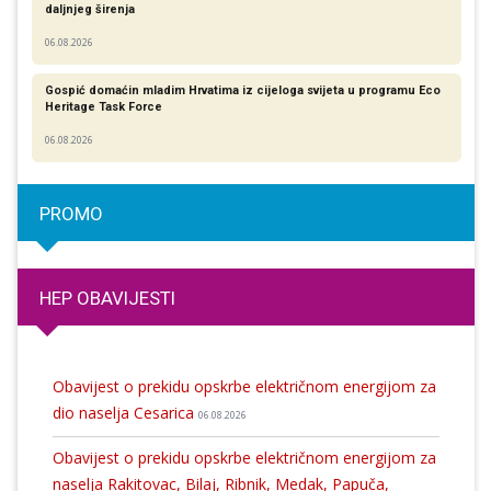
daljnjeg širenja
06.08.2026
Gospić domaćin mladim Hrvatima iz cijeloga svijeta u programu Eco
Heritage Task Force
06.08.2026
PROMO
HEP OBAVIJESTI
Obavijest o prekidu opskrbe električnom energijom za
dio naselja Cesarica
06.08.2026
Obavijest o prekidu opskrbe električnom energijom za
naselja Rakitovac, Bilaj, Ribnik, Medak, Papuča,