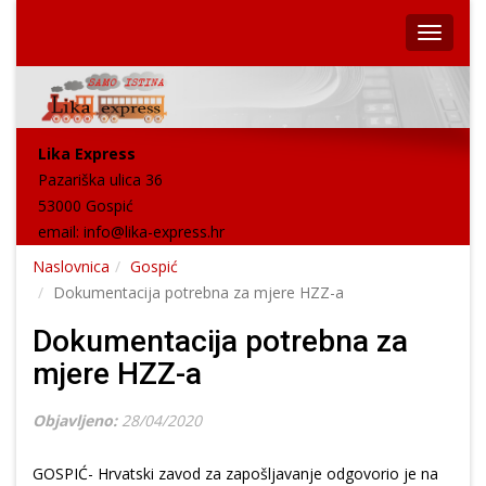
Lika Express
Pazariška ulica 36
53000 Gospić
email:
info@lika-express.hr
Naslovnica
Gospić
Dokumentacija potrebna za mjere HZZ-a
Dokumentacija potrebna za
mjere HZZ-a
Objavljeno:
28/04/2020
GOSPIĆ- Hrvatski zavod za zapošljavanje odgovorio je na