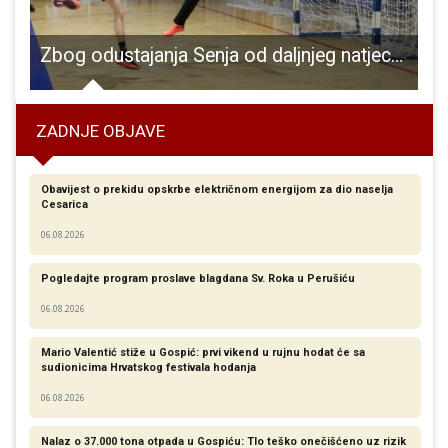
protekla 24 sata je iz Otočca
Zbog odustajanja Senja od daljnjeg natjecanja rukometašima Gospića dva važna boda za nastavak sezone
ZADNJE OBJAVE
Obavijest o prekidu opskrbe električnom energijom za dio naselja
Cesarica
06.08.2026
Pogledajte program proslave blagdana Sv. Roka u Perušiću
06.08.2026
Mario Valentić stiže u Gospić: prvi vikend u rujnu hodat će sa
sudionicima Hrvatskog festivala hodanja
06.08.2026
Nalaz o 37.000 tona otpada u Gospiću: Tlo teško onečišćeno uz rizik