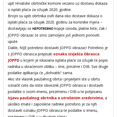
upit Hrvatske obrtničke komore vezano uz dostavu dokaza
o isplati plaća za ožujak 2020. godine.
Brojni su upiti obrtnika ovih dana oko dostave dokaza o
isplati plaća za ožujak 2020. godinu za korisnike mjera –
dostavljaju se
kopije izvoda, platne liste, čak i
NEPOTREBNO
JOPPD obrazac te smo zamoljeni još jednom ponoviti
upute.
Dakle, NIJE potrebno dostaviti JOPPD obrazac! Potrebno je
s JOPPD obrasca prepisati
oznaku izvješća Obrasca
JOPPD
u kojem je iskazana isplata plaće za ožujak te popis
radnika u skraćenom obliku – ime, prezime i OIB. Sve druge
podatke aplikacija će „dohvatiti“ sama.
Ako ste vlasnik paušalnog obrta i prijavljeni ste u obrtu
označit ćete da niste obveznik JOPPD obrasca i dostaviti
podatke o svom imenu, prezimenu i OIB-u te potpisanu
Izjavu paušalnog obrtnika o utrošenim sredstvima
, a
ukoliko imate i zaposlene radnike potrebno je za njih
dostaviti oznaku JOPPD obrasca te podatke o imenu,
prezimenu i OIB-u u drugom slanju.