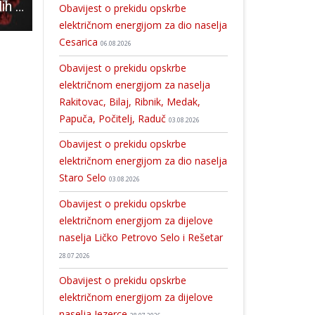
13 je novooboljelih osoba od COVID-19 u Ličko-senjskoj županiji, dvije osobe su preminule
Dobar nastup gospićkih atletičara
Gospić 91 bolji od Mladosti, u posljednjem kolu odlučit će se konačni poredak na dnu ljestvice
Obavijest o prekidu opskrbe
električnom energijom za dio naselja
Cesarica
06.08.2026
Obavijest o prekidu opskrbe
električnom energijom za naselja
Rakitovac, Bilaj, Ribnik, Medak,
Papuča, Počitelj, Raduč
03.08.2026
Obavijest o prekidu opskrbe
električnom energijom za dio naselja
Staro Selo
03.08.2026
Obavijest o prekidu opskrbe
električnom energijom za dijelove
naselja Ličko Petrovo Selo i Rešetar
28.07.2026
Obavijest o prekidu opskrbe
električnom energijom za dijelove
naselja Jezerce