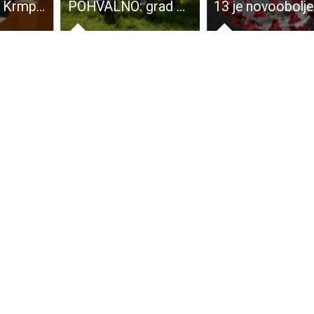
VIDEO: Petar Krmpotić: “ovaj proračun ništa ne valja”. Karlo Starčević:”sanirali smo 5,5 milijuna kuna dugova koje smo preuzeli, nastavljamo služiti svome narodu”!!!
POHVALNO: grad Otočac je među 28 hrvatskih gradova koji će sudjelovati u projektu “Od izvora do mora”!