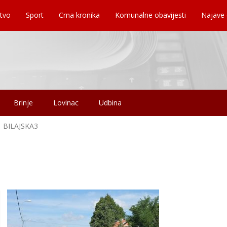
tvo
Sport
Crna kronika
Komunalne obavijesti
Najave
Brinje
Lovinac
Udbina
BILAJSKA3