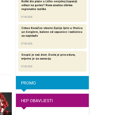
Koliki dio plaće u Ličko-senjskoj županiji
odlazi na gorivo? Nova analiza otkriva
regionalne razlike​
07.08.2026
Cirkus KoraZon otvorio Dječje ljeto u Otočcu
uz žonglere, balone od sapunice i radionicu
za najmlađe
07.08.2026
Gospić je naš dom: Dosta je procedura,
vrijeme je za sanaciju
07.08.2026
PROMO
HEP OBAVIJESTI