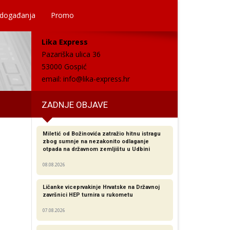
 događanja
Promo
Lika Express
Pazariška ulica 36
53000 Gospić
email:
info@lika-express.hr
ZADNJE OBJAVE
Miletić od Božinovića zatražio hitnu istragu
zbog sumnje na nezakonito odlaganje
otpada na državnom zemljištu u Udbini
08.08.2026
Ličanke viceprvakinje Hrvatske na Državnoj
završnici HEP turnira u rukometu
07.08.2026