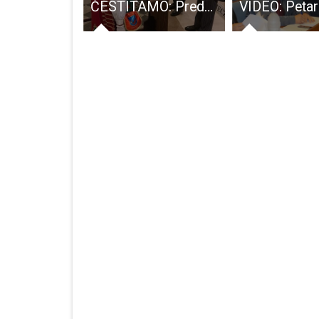
Još jedna besana noć gospićkih GSS-ovaca
ČESTITAMO: Predsjednik Ličke pukovnije Gospić dr.sc. Joso Vrkljan imenovan vitezom