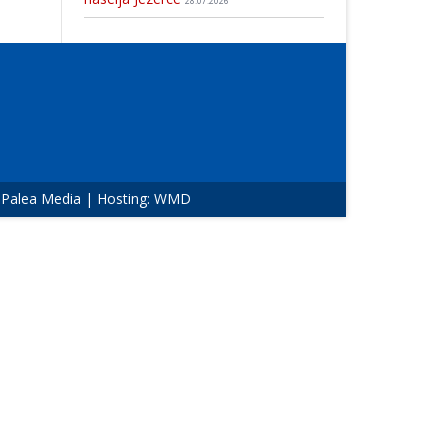
28.07.2026
:
Palea Media
| Hosting:
WMD