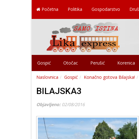
Početna
Politika
Gospodarstvo
Druš
Gospić
Otočac
Perušić
Korenica
Naslovnica
Gospić
Konačno gotova Bilajska!
BILAJSKA3
Objavljeno:
02/08/2016