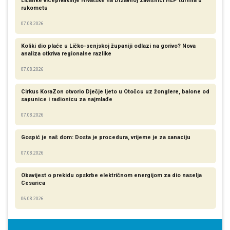
Ličanke viceprvakinje Hrvatske na Državnoj završnici HEP turnira u
rukometu
07.08.2026
Koliki dio plaće u Ličko-senjskoj županiji odlazi na gorivo? Nova
analiza otkriva regionalne razlike​
07.08.2026
Cirkus KoraZon otvorio Dječje ljeto u Otočcu uz žonglere, balone od
sapunice i radionicu za najmlađe
07.08.2026
Gospić je naš dom: Dosta je procedura, vrijeme je za sanaciju
07.08.2026
Obavijest o prekidu opskrbe električnom energijom za dio naselja
Cesarica
06.08.2026