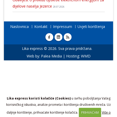
dijelove naselja Jezerce
28.07.2026
Naslovnica
Kontakt
Impressum
Uvjeti korištenja
Lika express © 2026. Sva prava pridržana.
Web by:
Palea Media
| Hosting:
WMD
Lika express koristi kolačiće (Cookies)
u svrhu poboljšanja Vašeg
korisničkog iskustva, analize prometa i korištenja društvenih mreža. Uz
daljnje korištenje, prihvaćate korištenje kolačića.
PRIHVAĆAM
Više o