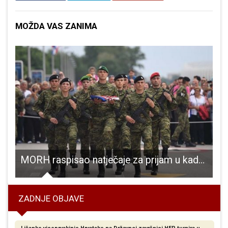
MOŽDA VAS ZANIMA
 u igrališta Dječjeg vrtića Pahuljica
MORH raspisao natječaje za prijam u kadetsku službu
ZADNJE OBJAVE