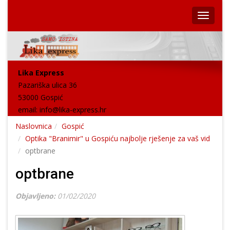
Lika Express
Pazariška ulica 36
53000 Gospić
email:
info@lika-express.hr
Naslovnica
Gospić
Optika "Branimir" u Gospiću najbolje rješenje za vaš vid
optbrane
optbrane
Objavljeno:
01/02/2020