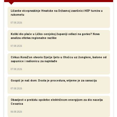
Ličanke viceprvakinje Hrvatske na Državnoj završnici HEP turnira u
rukometu
07.08.2026
Koliki dio plaće u Ličko-senjskoj županiji odlazi na gorivo? Nova
analiza otkriva regionalne razlike​
07.08.2026
Cirkus KoraZon otvorio Dječje ljeto u Otočcu uz žonglere, balone od
sapunice i radionicu za najmlađe
07.08.2026
Gospić je naš dom: Dosta je procedura, vrijeme je za sanaciju
07.08.2026
Obavijest o prekidu opskrbe električnom energijom za dio naselja
Cesarica
06.08.2026