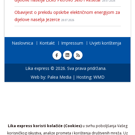
28.07.2026
Obavijest o prekidu opskrbe električnom energijom za
dijelove naselja Jezerce
28.07.2026
Naslovnica
Kontakt
Impressum
Uvjeti korištenja
Lika express © 2026. Sva prava pridržana.
Web by:
Palea Media
| Hosting:
WMD
Lika express koristi kolačiće (Cookies)
u svrhu poboljšanja Vašeg
korisničkog iskustva, analize prometa i korištenja društvenih mreža. Uz