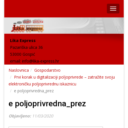
Lika Express
Pazariška ulica 36
53000 Gospić
email:
info@lika-express.hr
Naslovnica
Gospodarstvo
Prvi korak u digitalizaciji poljoprivrede – zatražite svoju
elektroničku poljoprivrednu iskaznicu
e poljoprivredna_prez
e poljoprivredna_prez
Objavljeno:
11/03/2020