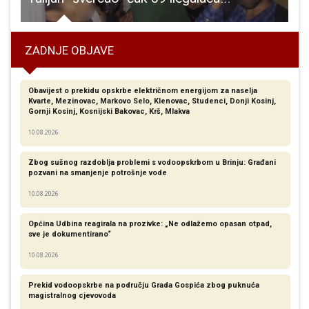
ZADNJE OBJAVE
Obavijest o prekidu opskrbe električnom energijom za naselja
Kvarte, Mezinovac, Markovo Selo, Klenovac, Studenci, Donji Kosinj,
Gornji Kosinj, Kosnijski Bakovac, Krš, Mlakva
10.08.2026
Zbog sušnog razdoblja problemi s vodoopskrbom u Brinju: Građani
pozvani na smanjenje potrošnje vode
10.08.2026
Općina Udbina reagirala na prozivke: „Ne odlažemo opasan otpad,
sve je dokumentirano“
10.08.2026
Prekid vodoopskrbe na području Grada Gospića zbog puknuća
magistralnog cjevovoda