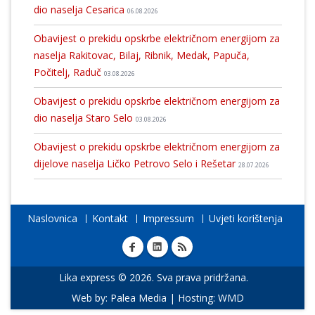
dio naselja Cesarica
06.08.2026
Obavijest o prekidu opskrbe električnom energijom za
naselja Rakitovac, Bilaj, Ribnik, Medak, Papuča,
Počitelj, Raduč
03.08.2026
Obavijest o prekidu opskrbe električnom energijom za
dio naselja Staro Selo
03.08.2026
Obavijest o prekidu opskrbe električnom energijom za
dijelove naselja Ličko Petrovo Selo i Rešetar
28.07.2026
Naslovnica
Kontakt
Impressum
Uvjeti korištenja
Lika express © 2026. Sva prava pridržana.
Web by:
Palea Media
| Hosting:
WMD