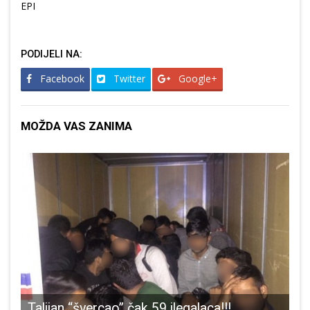
EPI
PODIJELI NA:
Facebook
Twitter
Google+
MOŽDA VAS ZANIMA
u
Talijan “švercao” čak 59 ilegalaca!!!