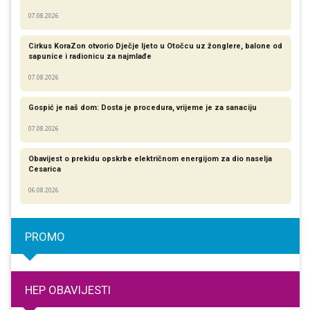
07.08.2026
Cirkus KoraZon otvorio Dječje ljeto u Otočcu uz žonglere, balone od
sapunice i radionicu za najmlađe
07.08.2026
Gospić je naš dom: Dosta je procedura, vrijeme je za sanaciju
07.08.2026
Obavijest o prekidu opskrbe električnom energijom za dio naselja
Cesarica
06.08.2026
PROMO
HEP OBAVIJESTI