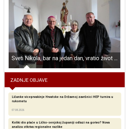
aselja Raduč
Sveti Nikola, bar na jedan dan, vratio život u Kaluđerovac
ZADNJE OBJAVE
Ličanke viceprvakinje Hrvatske na Državnoj završnici HEP turnira u
rukometu
07.08.2026
Koliki dio plaće u Ličko-senjskoj županiji odlazi na gorivo? Nova
analiza otkriva regionalne razlike​