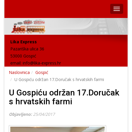
Lika Express
Pazariška ulica 36
53000 Gospić
email:
info@lika-express.hr
Naslovnica
Gospić
U Gospiću održan 17.Doručak s hrvatskih farmi
U Gospiću održan 17.Doručak
s hrvatskih farmi
Objavljeno:
25/04/2017