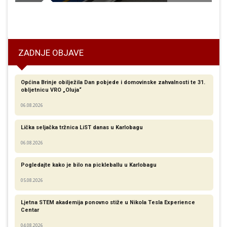
 započeo s isplatom božićnica socijalno ugroženim građanima
ZADNJE OBJAVE
Općina Brinje obilježila Dan pobjede i domovinske zahvalnosti te 31.
obljetnicu VRO „Oluja“
06.08.2026
Lička seljačka tržnica LiST danas u Karlobagu
06.08.2026
Pogledajte kako je bilo na pickleballu u Karlobagu
05.08.2026
Ljetna STEM akademija ponovno stiže u Nikola Tesla Experience
Centar
04.08.2026