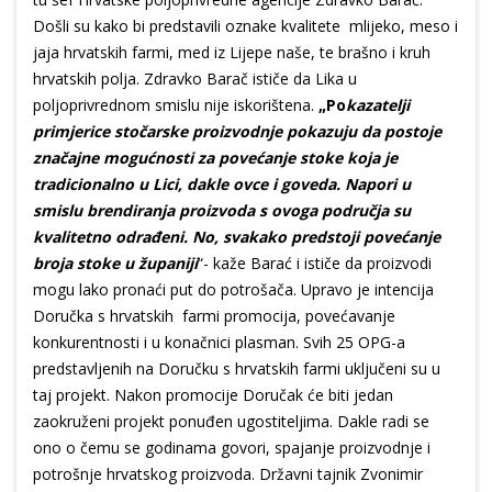
Došli su kako bi predstavili oznake kvalitete mlijeko, meso i
jaja hrvatskih farmi, med iz Lijepe naše, te brašno i kruh
hrvatskih polja. Zdravko Barač ističe da Lika u
poljoprivrednom smislu nije iskorištena.
„Po
kazatelji
primjerice stočarske proizvodnje pokazuju da postoje
značajne mogućnosti za povećanje stoke koja je
tradicionalno u Lici, dakle ovce i goveda. Napori u
smislu brendiranja proizvoda s ovoga područja su
kvalitetno odrađeni. No, svakako predstoji povećanje
broja stoke u županiji
“- kaže Barać i ističe da proizvodi
mogu lako pronaći put do potrošača. Upravo je intencija
Doručka s hrvatskih farmi promocija, povećavanje
konkurentnosti i u konačnici plasman. Svih 25 OPG-a
predstavljenih na Doručku s hrvatskih farmi uključeni su u
taj projekt. Nakon promocije Doručak će biti jedan
zaokruženi projekt ponuđen ugostiteljima. Dakle radi se
ono o čemu se godinama govori, spajanje proizvodnje i
potrošnje hrvatskog proizvoda. Državni tajnik Zvonimir