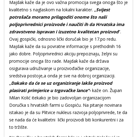
Majdak kaže da je ovo važna promocija svega onoga što je
kvalitetno s naglaskom na lokalni karakter. „
Svijest
potrošača moramo prilagoditi onome što naši
poljoprivrednici proizvode i naučiti ih da Hrvatska ima
zdravstveno ispravan i izuzetno kvalitetan proizvod
“.
Ovaj gospićki, odnosno lički doručak bio je 17.po redu.
Majdak kaže da su povratne informacije s prethodnih 16
jako dobre. Poljoprivrednici akciju prepoznaju, željni su
promocije onoga što rade. Majdak kaže da država
osigurava udruživanje u proizvođačke organizacije,
sredstva postoje,a onda je sve na dobroj organizaciji.
„
Dakako da će se uz organiziranje lakše proizvod
plasirati primjerice u trgovačke lance“-
kaže on. Župan
Milan Kolić itekako je bio zadovoljan organizacijom
Doručka s hrvatskih farmi u Gospiću. Na pitanje novinara
istakao je da su Plitvice nukleus razvoja poljoprivrede, te da
se nada da će kvalitetni lički proizvodi biti konkurentni i za
to tržište.