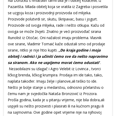
Na Doručku s hrvatskih farmi bila je i obitelj Kolačević iz
Pazarišta. Mlada obitelj koja se vratila iz Zagreba i posvetila
se uzgoju koza i proizvodnji proizvoda od mlijeka.
Proizvode polutvrdi sir, skutu, škripavac, basu i jogurt.
Proizvode od svoga mlijeka, rade i nešto otkupa. Kažu od
ovoga se može živjeti. Znatno je veći proizvođač sirana
Runolist iz Otočac. Oni nažalost imaju problema. Vlasnik
ove sirane, Vladimir Tomaić kaže odustali smo od prodaje
sirane, nitko je nije htio kupiti. „
Do kraja godine i moja
obitelj i radnici i ja učiniti ćemo sve da nešto napravimo
sa siranom. Ako ne uspijemo morat ćemo odustati
“.
Nezaobilazni su izlagač i Agro Velebit iz Lovinca , tvorci
ličkog brenda, ličkog krumpira. Prodaja im ide tako, tako,
naplata također. Imaju želje i planove,ali teško to ide.
Nešto je bolje stanje u medarstvu, odnosno pčelarstvu o
čemu nam je svjedočila Nataša Bronzović iz Prozora.
Prošla godina, kada je u pitanju vrijeme, nije bila dobra,ali
uspjeli su nešto proizvesti i plasirati ili na kućnom pragu ili
na sajmovima. Ove godine opet vrijeme nije na njihovoj