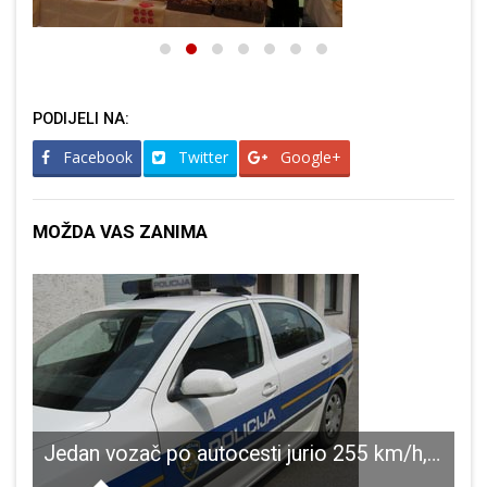
PODIJELI NA:
Facebook
Twitter
Google+
MOŽDA VAS ZANIMA
Jedan vozač po autocesti jurio 255 km/h, drugi u Otočcu vozio s 2.40 g/kg koncentracijom alkohola