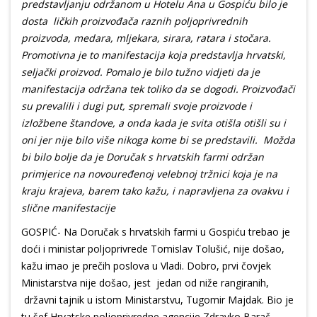
predstavljanju održanom u Hotelu Ana u Gospiću bilo je
dosta ličkih proizvođača raznih poljoprivrednih
proizvoda, medara, mljekara, sirara, ratara i stočara.
Promotivna je to manifestacija koja predstavlja hrvatski,
seljački proizvod. Pomalo je bilo tužno vidjeti da je
manifestacija održana tek toliko da se dogodi. Proizvođači
su prevalili i dugi put, spremali svoje proizvode i
izložbene štandove, a onda kada je svita otišla otišli su i
oni jer nije bilo više nikoga kome bi se predstavili. Možda
bi bilo bolje da je Doručak s hrvatskih farmi održan
primjerice na novouređenoj velebnoj tržnici koja je na
kraju krajeva, barem tako kažu, i napravljena za ovakvu i
slične manifestacije
GOSPIĆ- Na Doručak s hrvatskih farmi u Gospiću trebao je
doći i ministar poljoprivrede Tomislav Tolušić, nije došao,
kažu imao je prečih poslova u Vladi. Dobro, prvi čovjek
Ministarstva nije došao, jest jedan od niže rangiranih,
državni tajnik u istom Ministarstvu, Tugomir Majdak. Bio je
tu šef Hrvatske poljoprivredne agencije Zdravko Barač.