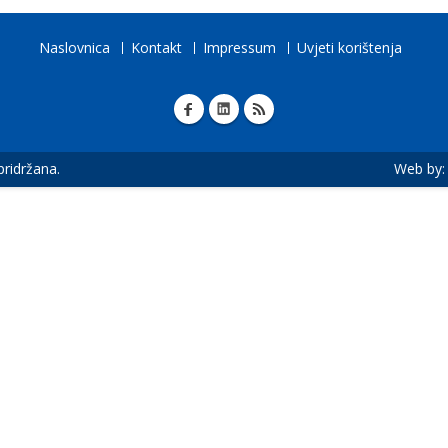
Naslovnica
Kontakt
Impressum
Uvjeti korištenja
 pridržana.
Web by