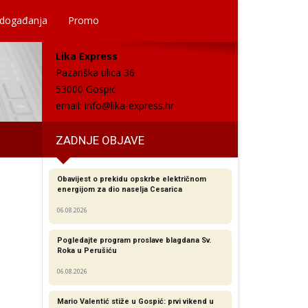
 događanja
Promo
Lika Express
Pazariška ulica 36
53000 Gospić
email:
info@lika-express.hr
ZADNJE OBJAVE
Obavijest o prekidu opskrbe električnom
energijom za dio naselja Cesarica
06.08.2026
Pogledajte program proslave blagdana Sv.
Roka u Perušiću
06.08.2026
Mario Valentić stiže u Gospić: prvi vikend u