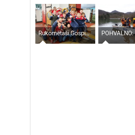
Grad Gospić u suradnji s Dječjim vrtićem Pahuljica osigurao dodatnih 9 smještajnih kapaciteta
Rukometaši Gospića 2008.godišta i dalje neporaženi, pobijedili su i do tada nepobjedive Pećine