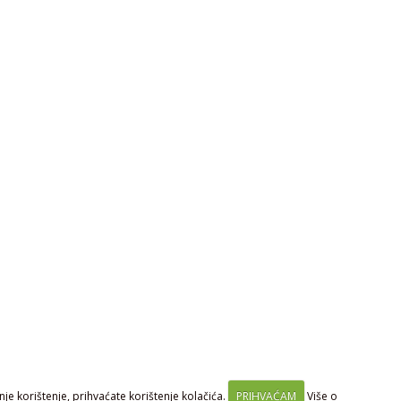
je korištenje, prihvaćate korištenje kolačića.
PRIHVAĆAM
Više o