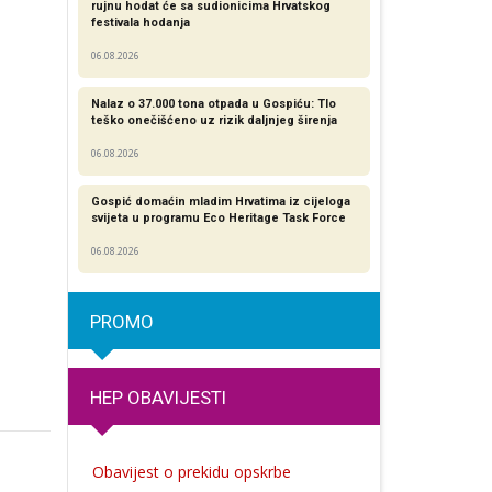
rujnu hodat će sa sudionicima Hrvatskog
festivala hodanja
06.08.2026
Nalaz o 37.000 tona otpada u Gospiću: Tlo
teško onečišćeno uz rizik daljnjeg širenja
06.08.2026
Gospić domaćin mladim Hrvatima iz cijeloga
svijeta u programu Eco Heritage Task Force
06.08.2026
PROMO
HEP OBAVIJESTI
Obavijest o prekidu opskrbe