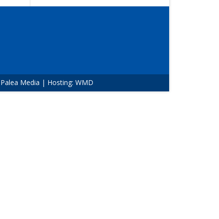
:
Palea Media
| Hosting:
WMD