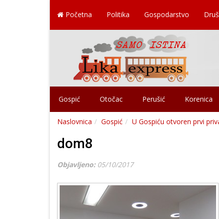
Početna
Politika
Gospodarstvo
Druš
Gospić
Otočac
Perušić
Korenica
Naslovnica
Gospić
U Gospiću otvoren prvi priva
dom8
Objavljeno:
05/10/2017