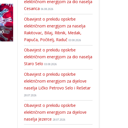
električnom energijom za dio naselja
Cesarica
06.08.2026
Obavijest o prekidu opskrbe
električnom energijom za naselja
Novi porast: 18 novooboljelih od COVID-19
Pronađena i oduzeta droga
Dođite na Ličku seljačku tržnicu u Karlob
Rakitovac, Bilaj, Ribnik, Medak,
Papuča, Počitelj, Raduč
03.08.2026
Obavijest o prekidu opskrbe
električnom energijom za dio naselja
Staro Selo
03.08.2026
Obavijest o prekidu opskrbe
električnom energijom za dijelove
naselja Ličko Petrovo Selo i Rešetar
28.07.2026
Obavijest o prekidu opskrbe
električnom energijom za dijelove
naselja Jezerce
28.07.2026