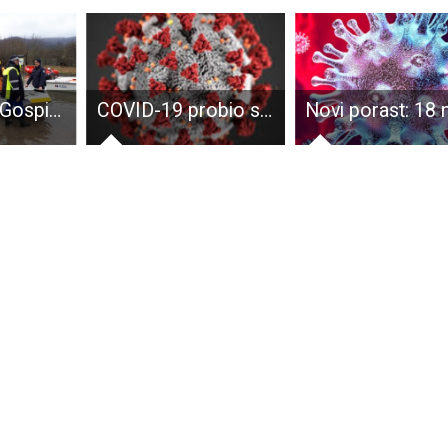
POHVALNO: Gospićki gorski spašavatelji- uvijek uz svoje stanovnike!!!
COVID-19 probio se u Dom za starije u Udbini, 15 je novooboljelih