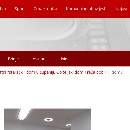
tvo
Sport
Crna kronika
Komunalne obavijesti
Najave
Brinje
Lovinac
Udbina
tni "starački" dom u županiji, Obiteljski dom Treća dob!!!
dom8