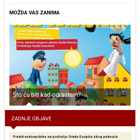
MOŽDA VAS ZANIMA
ače iz Francuske
Što ću biti kad odrastem?
ZADNJE OBJAVE
Prekid vodoopskrbe na području Grada Gospića zbog puknuća