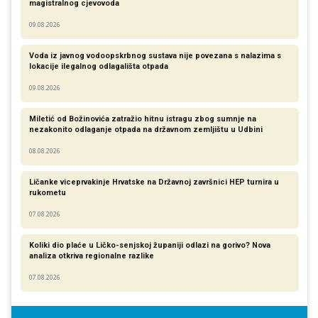
magistralnog cjevovoda
09.08.2026
Voda iz javnog vodoopskrbnog sustava nije povezana s nalazima s
lokacije ilegalnog odlagališta otpada
09.08.2026
Miletić od Božinovića zatražio hitnu istragu zbog sumnje na
nezakonito odlaganje otpada na državnom zemljištu u Udbini
08.08.2026
Ličanke viceprvakinje Hrvatske na Državnoj završnici HEP turnira u
rukometu
07.08.2026
Koliki dio plaće u Ličko-senjskoj županiji odlazi na gorivo? Nova
analiza otkriva regionalne razlike​
07.08.2026