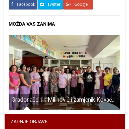
Facebook
Twitter
Google+
MOŽDA VAS ZANIMA
festivalom vratili u prošlost!!!
Gradonačelnik Milinović i zamjenik Kovačević održali radni sastanak u DV “Pahuljica”
ZADNJE OBJAVE