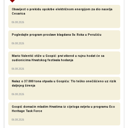
Obavijest o prekidu opskrbe električnom energijom za dio naselja
Cesarica
06.08.2026
Pogledajte program proslave blagdana Sv. Roka u Perušiću
06.08.2026
Mario Valentić stiže u Gospić: prvi vikend u rujnu hodat će sa
sudionicima Hrvatskog festivala hodanja
06.08.2026
Nalaz o 37.000 tona otpada u Gospiću: Tlo teško onečišćeno uz rizik
daljnjeg širenja
06.08.2026
Gospić domaćin mladim Hrvatima iz cijeloga svijeta u programu Eco
Heritage Task Force
06.08.2026