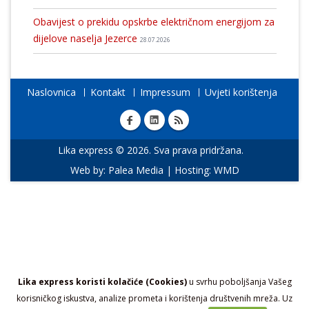
Obavijest o prekidu opskrbe električnom energijom za
dijelove naselja Jezerce
28.07.2026
Naslovnica
Kontakt
Impressum
Uvjeti korištenja
Lika express © 2026. Sva prava pridržana.
Web by:
Palea Media
| Hosting:
WMD
Lika express koristi kolačiće (Cookies)
u svrhu poboljšanja Vašeg
korisničkog iskustva, analize prometa i korištenja društvenih mreža. Uz