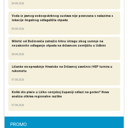
09.08.2026
Voda iz javnog vodoopskrbnog sustava nije povezana s nalazima s
lokacije ilegalnog odlagališta otpada
09.08.2026
Miletić od Božinovića zatražio hitnu istragu zbog sumnje na
nezakonito odlaganje otpada na državnom zemljištu u Udbini
08.08.2026
Ličanke viceprvakinje Hrvatske na Državnoj završnici HEP turnira u
rukometu
07.08.2026
Koliki dio plaće u Ličko-senjskoj županiji odlazi na gorivo? Nova
analiza otkriva regionalne razlike​
07.08.2026
PROMO