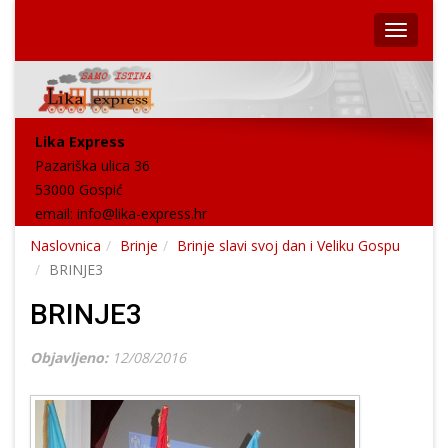
Lika Express
Pazariška ulica 36
53000 Gospić
email:
info@lika-express.hr
Naslovnica
Brinje
Brinje slavi svoj dan i Veliku Gospu
BRINJE3
BRINJE3
Objavljeno:
12/08/2016