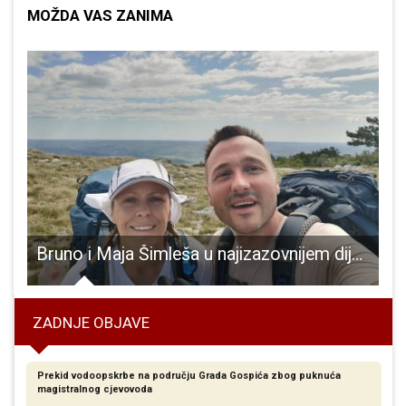
MOŽDA VAS ZANIMA
Bruno i Maja Šimleša u najizazovnijem dijelu humanitarnog poduhvata na Via Adriatici planinare Velebitom
ZADNJE OBJAVE
Prekid vodoopskrbe na području Grada Gospića zbog puknuća
magistralnog cjevovoda