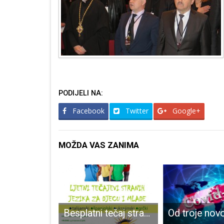
PODIJELI NA:
Facebook
Twitter
Google+
MOŽDA VAS ZANIMA
Najbolji školski rukomet igra se u Gospiću i Senju
Besplatni tečaj stranih jezika u Grabovači