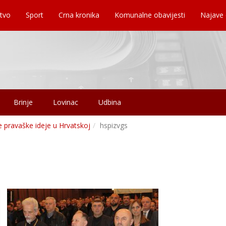
tvo
Sport
Crna kronika
Komunalne obavijesti
Najave
Brinje
Lovinac
Udbina
e pravaške ideje u Hrvatskoj
hspizvgs