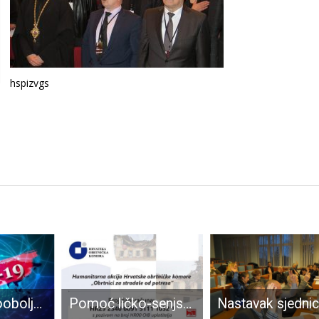
hspizvgs
Od troje novooboljelih od COVID-19 u Ličko-senjskoj županiji dvoje su stranci
Pomoć ličko-senjskih obrtnika Banovini