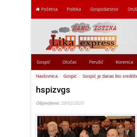
Početna
Politika
Gospodarstvo
Druš
Gospić
Otočac
Perušić
Korenica
Naslovnica
Gospić
Gospić je danas bio središt
hspizvgs
Objavljeno:
29/02/2020