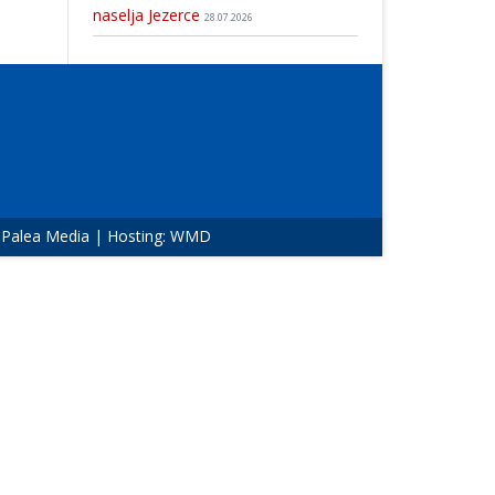
naselja Jezerce
28.07.2026
:
Palea Media
| Hosting:
WMD