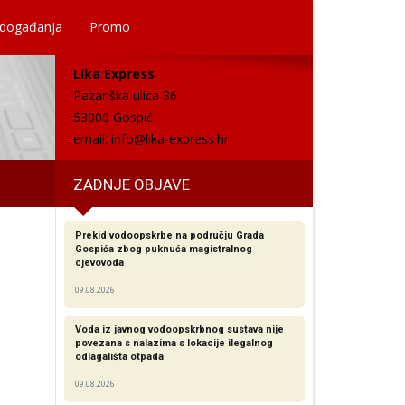
 događanja
Promo
Lika Express
Pazariška ulica 36
53000 Gospić
email:
info@lika-express.hr
ZADNJE OBJAVE
Prekid vodoopskrbe na području Grada
Gospića zbog puknuća magistralnog
cjevovoda
09.08.2026
Voda iz javnog vodoopskrbnog sustava nije
povezana s nalazima s lokacije ilegalnog
odlagališta otpada
09.08.2026