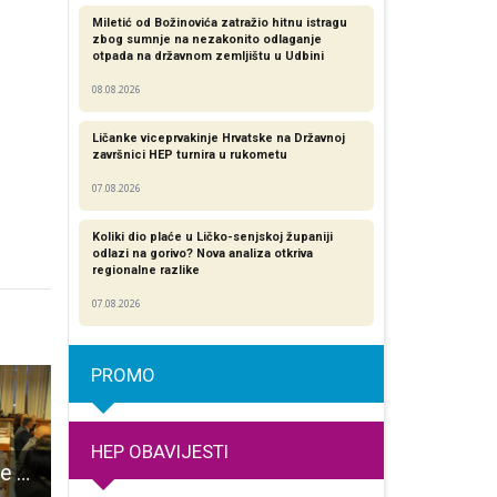
Miletić od Božinovića zatražio hitnu istragu
zbog sumnje na nezakonito odlaganje
otpada na državnom zemljištu u Udbini
08.08.2026
Ličanke viceprvakinje Hrvatske na Državnoj
završnici HEP turnira u rukometu
07.08.2026
Koliki dio plaće u Ličko-senjskoj županiji
odlazi na gorivo? Nova analiza otkriva
regionalne razlike​
07.08.2026
PROMO
HEP OBAVIJESTI
Nastavak sjednice Vijeća Grada Gospića
Deset COVID-19 pozitivnih stranaca iz Novalje otpremljeno u svoje zemlje
LIJEPO: izbjeglice iz Ukrajine zahvalne su svima u Gospiću koji im p