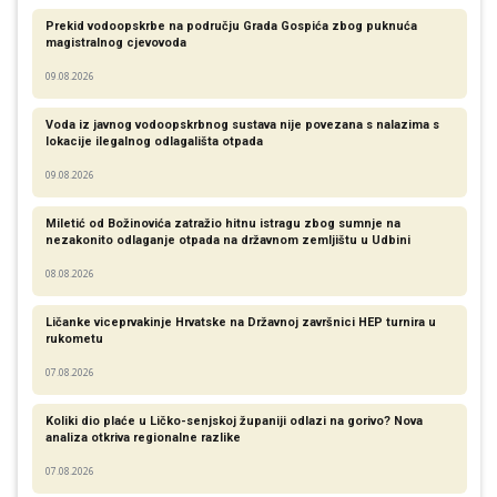
Prekid vodoopskrbe na području Grada Gospića zbog puknuća
magistralnog cjevovoda
09.08.2026
Voda iz javnog vodoopskrbnog sustava nije povezana s nalazima s
lokacije ilegalnog odlagališta otpada
09.08.2026
Miletić od Božinovića zatražio hitnu istragu zbog sumnje na
nezakonito odlaganje otpada na državnom zemljištu u Udbini
08.08.2026
Ličanke viceprvakinje Hrvatske na Državnoj završnici HEP turnira u
rukometu
07.08.2026
Koliki dio plaće u Ličko-senjskoj županiji odlazi na gorivo? Nova
analiza otkriva regionalne razlike​
07.08.2026