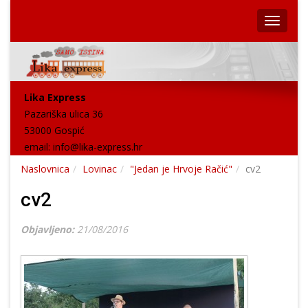
Lika Express
Pazariška ulica 36
53000 Gospić
email:
info@lika-express.hr
Naslovnica
Lovinac
"Jedan je Hrvoje Račić"
cv2
cv2
Objavljeno:
21/08/2016