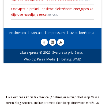
Obavijest o prekidu opskrbe električnom energijom za
dijelove naselja Jezerce
28.07.2026
Naslovnica
Kontakt
Impressum
Uvjeti korištenja
Lika express © 2026. Sva prava pridržana.
Web by:
Palea Media
| Hosting:
WMD
Lika express koristi kolačiće (Cookies)
u svrhu poboljšanja Vašeg
korisničkog iskustva, analize prometa i korištenja društvenih mreža. Uz