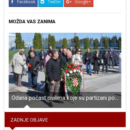
Facebook
Twitter
Google+
MOŽDA VAS ZANIMA
am novooboljelih od COVID-19
Odana počast civilima koje su partizani pobili u travnju 1945. kada su ušli u Gospić
ZADNJE OBJAVE