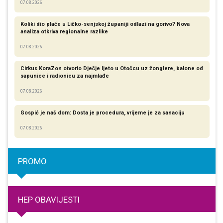
07.08.2026
Koliki dio plaće u Ličko-senjskoj županiji odlazi na gorivo? Nova
analiza otkriva regionalne razlike​
07.08.2026
Cirkus KoraZon otvorio Dječje ljeto u Otočcu uz žonglere, balone od
sapunice i radionicu za najmlađe
07.08.2026
Gospić je naš dom: Dosta je procedura, vrijeme je za sanaciju
07.08.2026
PROMO
HEP OBAVIJESTI