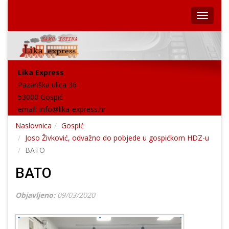
Lika Express
Pazariška ulica 36
53000 Gospić
email:
info@lika-express.hr
Naslovnica
Gospić
Joso Živković, odvažno do pobjede u gospićkom HDZ-u
BATO
BATO
Objavljeno:
09/03/2020