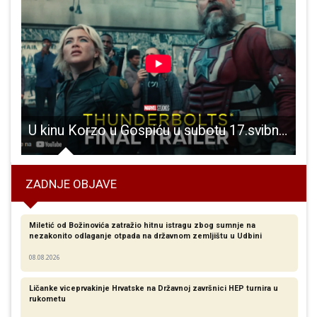
da rukometaši Gospića otvaraju sezonu u drugoj rukometnoj ligi
U kinu Korzo u Gospiću u subotu 17.svibnja od 20:30 gledajte film Thunderbolti
ZADNJE OBJAVE
Miletić od Božinovića zatražio hitnu istragu zbog sumnje na
nezakonito odlaganje otpada na državnom zemljištu u Udbini
08.08.2026
Ličanke viceprvakinje Hrvatske na Državnoj završnici HEP turnira u
rukometu