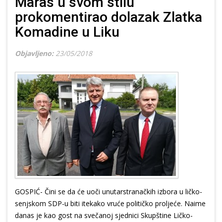
Maras u svom stilu
prokomentirao dolazak Zlatka
Komadine u Liku
Objavljeno:
23/05/2018
GOSPIĆ- Čini se da će uoči unutarstranačkih izbora u ličko-
senjskom SDP-u biti itekako vruće političko proljeće. Naime
danas je kao gost na svečanoj sjednici Skupštine Ličko-