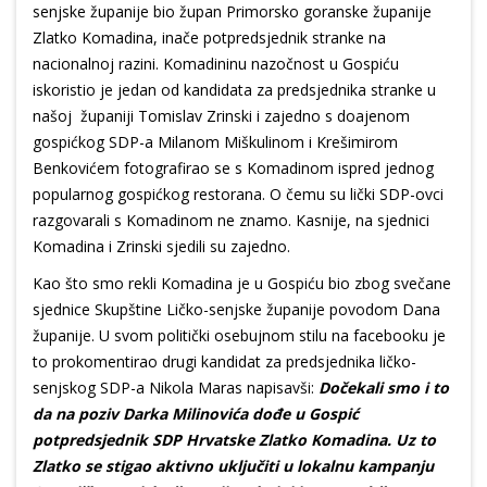
senjske županije bio župan Primorsko goranske županije
Zlatko Komadina, inače potpredsjednik stranke na
nacionalnoj razini. Komadininu nazočnost u Gospiću
iskoristio je jedan od kandidata za predsjednika stranke u
našoj županiji Tomislav Zrinski i zajedno s doajenom
gospićkog SDP-a Milanom Miškulinom i Krešimirom
Benkovićem fotografirao se s Komadinom ispred jednog
popularnog gospićkog restorana. O čemu su lički SDP-ovci
razgovarali s Komadinom ne znamo. Kasnije, na sjednici
Komadina i Zrinski sjedili su zajedno.
Kao što smo rekli Komadina je u Gospiću bio zbog svečane
sjednice Skupštine Ličko-senjske županije povodom Dana
županije. U svom politički osebujnom stilu na facebooku je
to prokomentirao drugi kandidat za predsjednika ličko-
senjskog SDP-a Nikola Maras napisavši:
Dočekali smo i to
da na poziv Darka Milinovića dođe u Gospić
potpredsjednik SDP Hrvatske Zlatko Komadina. Uz to
Zlatko se stigao aktivno uključiti u lokalnu kampanju