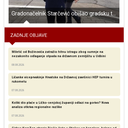
prvu ligu
Gradonačelnik Starčević obišao gradsku tržnicu i nekoliko prometno kritičnih točaka
ZADNJE OBJAVE
Miletić od Božinovića zatražio hitnu istragu zbog sumnje na
nezakonito odlaganje otpada na državnom zemljištu u Udbini
08.08.2026
Ličanke viceprvakinje Hrvatske na Državnoj završnici HEP turnira u
rukometu
07.08.2026
Koliki dio plaće u Ličko-senjskoj županiji odlazi na gorivo? Nova
analiza otkriva regionalne razlike​
07.08.2026