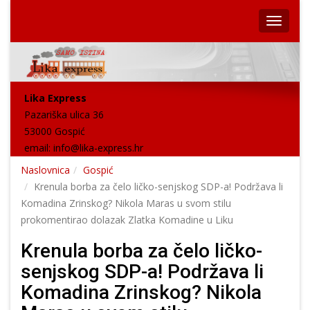
Lika Express
Pazariška ulica 36
53000 Gospić
email:
info@lika-express.hr
Naslovnica
Gospić
Krenula borba za čelo ličko-senjskog SDP-a! Podržava li
Komadina Zrinskog? Nikola Maras u svom stilu
prokomentirao dolazak Zlatka Komadine u Liku
Krenula borba za čelo ličko-
senjskog SDP-a! Podržava li
Komadina Zrinskog? Nikola