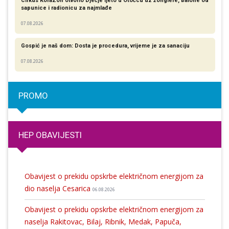
Cirkus KoraZon otvorio Dječje ljeto u Otočcu uz žonglere, balone od
sapunice i radionicu za najmlađe
07.08.2026
Gospić je naš dom: Dosta je procedura, vrijeme je za sanaciju
07.08.2026
PROMO
HEP OBAVIJESTI
Obavijest o prekidu opskrbe električnom energijom za
dio naselja Cesarica
06.08.2026
Obavijest o prekidu opskrbe električnom energijom za
naselja Rakitovac, Bilaj, Ribnik, Medak, Papuča,