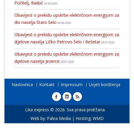
Počitelj, Raduč
03.08.2026
Obavijest o prekidu opskrbe električnom energijom za
dio naselja Staro Selo
03.08.2026
Obavijest o prekidu opskrbe električnom energijom za
dijelove naselja Ličko Petrovo Selo i Rešetar
28.07.2026
Obavijest o prekidu opskrbe električnom energijom za
dijelove naselja Jezerce
28.07.2026
Naslovnica
Kontakt
Impressum
Uvjeti korištenja
Lika express © 2026. Sva prava pridržana.
Web by:
Palea Media
| Hosting:
WMD