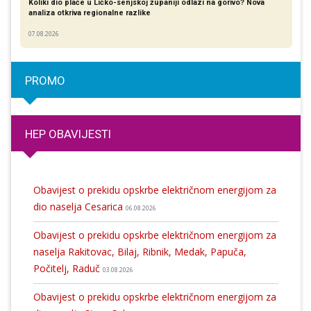
Koliki dio plaće u Ličko-senjskoj županiji odlazi na gorivo? Nova
analiza otkriva regionalne razlike​
07.08.2026
PROMO
HEP OBAVIJESTI
Obavijest o prekidu opskrbe električnom energijom za
dio naselja Cesarica
06.08.2026
Obavijest o prekidu opskrbe električnom energijom za
naselja Rakitovac, Bilaj, Ribnik, Medak, Papuča,
Počitelj, Raduč
03.08.2026
Obavijest o prekidu opskrbe električnom energijom za