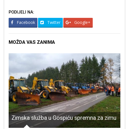
PODIJELI NA:
Facebook
Twitter
Google+
MOŽDA VAS ZANIMA
pić poražene od riječkog FSV-a
Zimska služba u Gospiću spremna za zimu