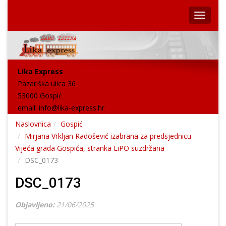
Lika Express
Pazariška ulica 36
53000 Gospić
email:
info@lika-express.hr
Naslovnica
Gospić
Mirjana Vrkljan Radošević izabrana za predsjednicu
Vijeća grada Gospića, stranka LiPO suzdržana
DSC_0173
DSC_0173
Objavljeno:
21/06/2025