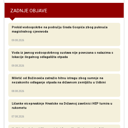
ZADNJE OBJAVE
Prekid vodoopskrbe na području Grada Gospića zbog puknuća
magistralnog cjevovoda
09.08.2026
Voda iz javnog vodoopskrbnog sustava nije povezana s nalazima s
lokacije ilegalnog odlagališta otpada
09.08.2026
Miletić od Božinovića zatražio hitnu istragu zbog sumnje na
nezakonito odlaganje otpada na državnom zemljištu u Udbini
08.08.2026
Ličanke viceprvakinje Hrvatske na Državnoj završnici HEP turnira u
rukometu
07.08.2026