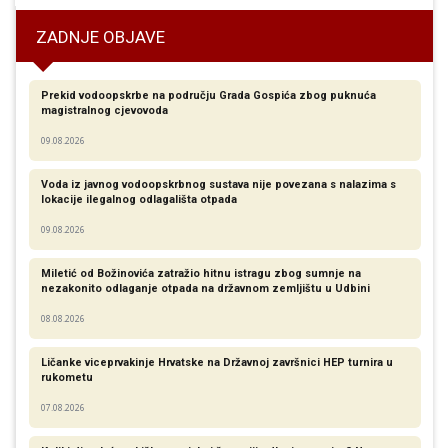
ZADNJE OBJAVE
Prekid vodoopskrbe na području Grada Gospića zbog puknuća
magistralnog cjevovoda
09.08.2026
Voda iz javnog vodoopskrbnog sustava nije povezana s nalazima s
lokacije ilegalnog odlagališta otpada
09.08.2026
Miletić od Božinovića zatražio hitnu istragu zbog sumnje na
nezakonito odlaganje otpada na državnom zemljištu u Udbini
08.08.2026
Ličanke viceprvakinje Hrvatske na Državnoj završnici HEP turnira u
rukometu
07.08.2026