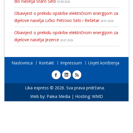
dio naselja Staro Selo
03.08.2026
Obavijest o prekidu opskrbe električnom energijom za
dijelove naselja Ličko Petrovo Selo i Rešetar
28.07.2026
Obavijest o prekidu opskrbe električnom energijom za
dijelove naselja Jezerce
28.07.2026
Naslovnica
Kontakt
Impressum
Uvjeti korištenja
Lika express © 2026. Sva prava pridržana.
Web by:
Palea Media
| Hosting:
WMD