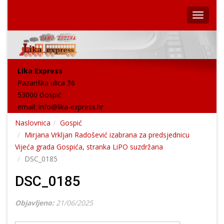
Lika Express
Pazariška ulica 36
53000 Gospić
email:
info@lika-express.hr
Naslovnica
Gospić
Mirjana Vrkljan Radošević izabrana za predsjednicu
Vijeća grada Gospića, stranka LiPO suzdržana
DSC_0185
DSC_0185
Objavljeno:
21/06/2025