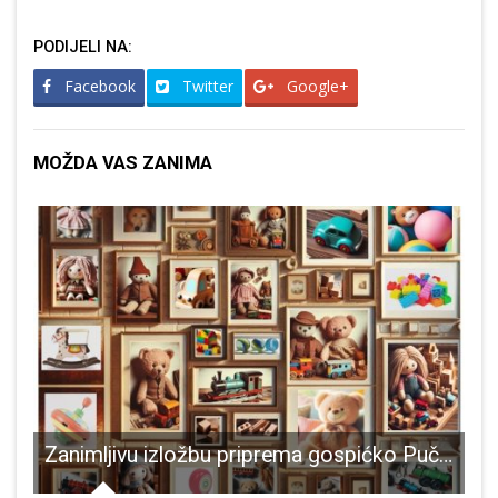
PODIJELI NA:
Facebook
Twitter
Google+
MOŽDA VAS ZANIMA
a ukrasti!
Zanimljivu izložbu priprema gospićko Pučko otvoreno učilište