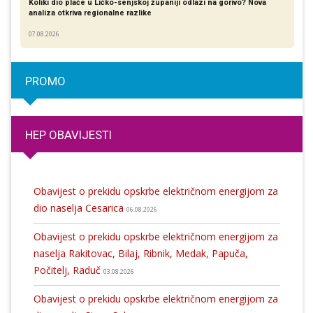
Koliki dio plaće u Ličko-senjskoj županiji odlazi na gorivo? Nova
analiza otkriva regionalne razlike​
07.08.2026
PROMO
HEP OBAVIJESTI
Obavijest o prekidu opskrbe električnom energijom za
dio naselja Cesarica
06.08.2026
Obavijest o prekidu opskrbe električnom energijom za
naselja Rakitovac, Bilaj, Ribnik, Medak, Papuča,
Počitelj, Raduč
03.08.2026
Obavijest o prekidu opskrbe električnom energijom za