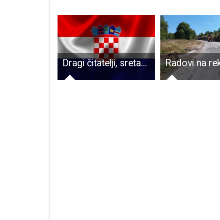
Lika destination- klaster koji snažno radi na promociji ličkog proizvoda i turizma povezao se s klasterom UNASANA
Dragi čitatelji, sretan Vam Dan neovisnosti!!!