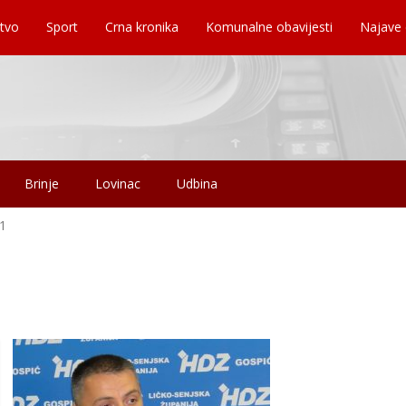
tvo
Sport
Crna kronika
Komunalne obavijesti
Najave
Brinje
Lovinac
Udbina
1