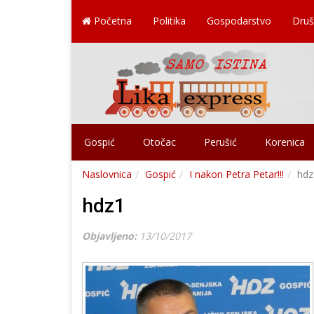
Početna
Politika
Gospodarstvo
Druš
Gospić
Otočac
Perušić
Korenica
Naslovnica
Gospić
I nakon Petra Petar!!!
hdz
hdz1
Objavljeno:
13/10/2017