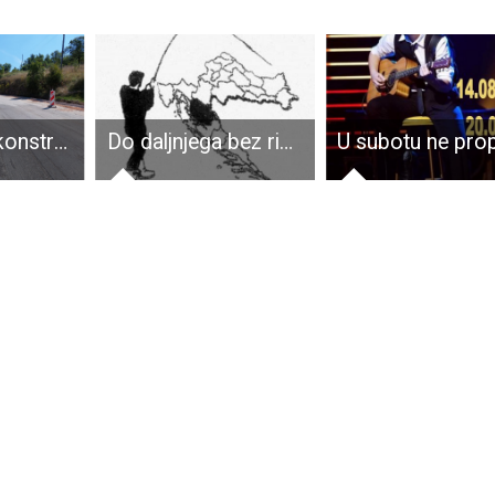
Radovi na rekonstrukciji dionica županijskih i lokalnih cesta Ličko-senjske županije
Do daljnjega bez ribičkih ispita i zamjena uvjerenja