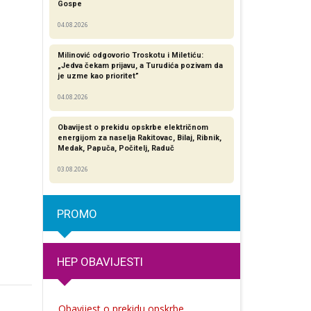
Gospe
04.08.2026
Milinović odgovorio Troskotu i Miletiću:
„Jedva čekam prijavu, a Turudića pozivam da
je uzme kao prioritet”
04.08.2026
Obavijest o prekidu opskrbe električnom
energijom za naselja Rakitovac, Bilaj, Ribnik,
Medak, Papuča, Počitelj, Raduč
03.08.2026
PROMO
HEP OBAVIJESTI
Obavijest o prekidu opskrbe