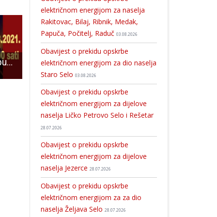
električnom energijom za naselja
Rakitovac, Bilaj, Ribnik, Medak,
Papuča, Počitelj, Raduč
03.08.2026
Obavijest o prekidu opskrbe
U subotu ne propustite gitaristički koncert Mladena Pašuta u Gospiću
U posljednja 24 sata 42 novooboljele osobe od COVID-19, najviše 23 u Gospiću
Košarkašice Gospića pobjedom i teškim porazom startale u WABA ligi
električnom energijom za dio naselja
Staro Selo
03.08.2026
Obavijest o prekidu opskrbe
električnom energijom za dijelove
naselja Ličko Petrovo Selo i Rešetar
28.07.2026
Obavijest o prekidu opskrbe
električnom energijom za dijelove
naselja Jezerce
28.07.2026
Obavijest o prekidu opskrbe
električnom energijom za za dio
naselja Željava Selo
28.07.2026