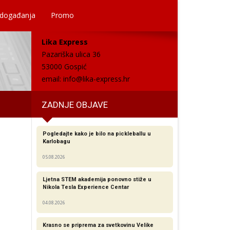
 događanja
Promo
Lika Express
Pazariška ulica 36
53000 Gospić
email:
info@lika-express.hr
ZADNJE OBJAVE
Pogledajte kako je bilo na pickleballu u
Karlobagu
05.08.2026
Ljetna STEM akademija ponovno stiže u
Nikola Tesla Experience Centar
04.08.2026
Krasno se priprema za svetkovinu Velike