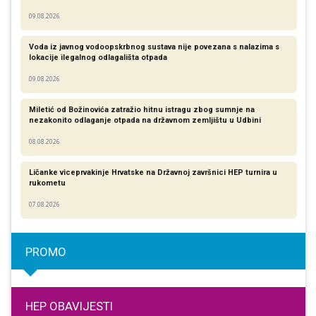
09.08.2026
Voda iz javnog vodoopskrbnog sustava nije povezana s nalazima s
lokacije ilegalnog odlagališta otpada
09.08.2026
Miletić od Božinovića zatražio hitnu istragu zbog sumnje na
nezakonito odlaganje otpada na državnom zemljištu u Udbini
08.08.2026
Ličanke viceprvakinje Hrvatske na Državnoj završnici HEP turnira u
rukometu
07.08.2026
PROMO
HEP OBAVIJESTI