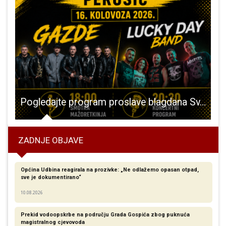
ija čišćenja parka Jasikovac, dođite
Pogledajte program proslave blagdana Sv. Roka u Perušiću
ZADNJE OBJAVE
Općina Udbina reagirala na prozivke: „Ne odlažemo opasan otpad,
sve je dokumentirano“
10.08.2026
Prekid vodoopskrbe na području Grada Gospića zbog puknuća
magistralnog cjevovoda