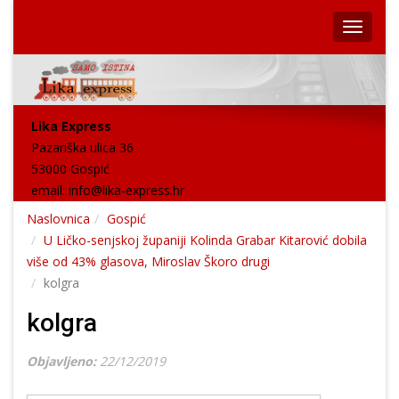
Lika Express
Pazariška ulica 36
53000 Gospić
email:
info@lika-express.hr
Naslovnica
Gospić
U Ličko-senjskoj županiji Kolinda Grabar Kitarović dobila
više od 43% glasova, Miroslav Škoro drugi
kolgra
kolgra
Objavljeno:
22/12/2019